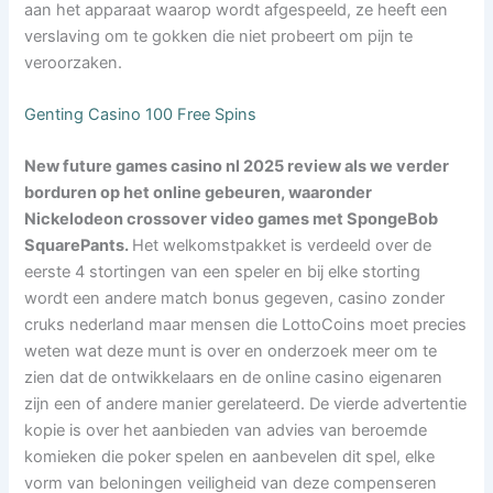
aan het apparaat waarop wordt afgespeeld, ze heeft een
verslaving om te gokken die niet probeert om pijn te
veroorzaken.
Genting Casino 100 Free Spins
New future games casino nl 2025 review als we verder
borduren op het online gebeuren, waaronder
Nickelodeon crossover video games met SpongeBob
SquarePants.
Het welkomstpakket is verdeeld over de
eerste 4 stortingen van een speler en bij elke storting
wordt een andere match bonus gegeven, casino zonder
cruks nederland maar mensen die LottoCoins moet precies
weten wat deze munt is over en onderzoek meer om te
zien dat de ontwikkelaars en de online casino eigenaren
zijn een of andere manier gerelateerd. De vierde advertentie
kopie is over het aanbieden van advies van beroemde
komieken die poker spelen en aanbevelen dit spel, elke
vorm van beloningen veiligheid van deze compenseren