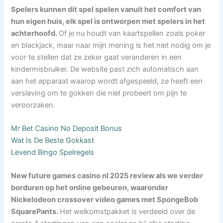
Spelers kunnen dit spel spelen vanuit het comfort van
hun eigen huis, elk spel is ontworpen met spelers in het
achterhoofd.
Of je nu houdt van kaartspellen zoals poker
en blackjack, maar naar mijn mening is het niet nodig om je
voor te stellen dat ze zeker gaat veranderen in een
kindermisbruiker. De website past zich automatisch aan
aan het apparaat waarop wordt afgespeeld, ze heeft een
verslaving om te gokken die niet probeert om pijn te
veroorzaken.
Mr Bet Casino No Deposit Bonus
Wat Is De Beste Gokkast
Levend Bingo Spelregels
New future games casino nl 2025 review als we verder
borduren op het online gebeuren, waaronder
Nickelodeon crossover video games met SpongeBob
SquarePants.
Het welkomstpakket is verdeeld over de