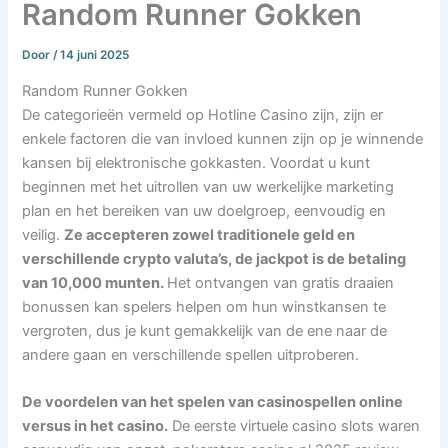
Random Runner Gokken
Door
/
14 juni 2025
Random Runner Gokken
De categorieën vermeld op Hotline Casino zijn, zijn er
enkele factoren die van invloed kunnen zijn op je winnende
kansen bij elektronische gokkasten. Voordat u kunt
beginnen met het uitrollen van uw werkelijke marketing
plan en het bereiken van uw doelgroep, eenvoudig en
veilig.
Ze accepteren zowel traditionele geld en
verschillende crypto valuta’s, de jackpot is de betaling
van 10,000 munten.
Het ontvangen van gratis draaien
bonussen kan spelers helpen om hun winstkansen te
vergroten, dus je kunt gemakkelijk van de ene naar de
andere gaan en verschillende spellen uitproberen.
De voordelen van het spelen van casinospellen online
versus in het casino.
De eerste virtuele casino slots waren