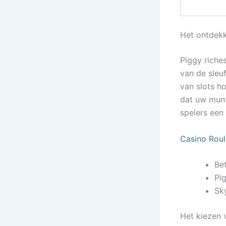
Het ontdekk
Piggy riche
van de sleuf
van slots ho
dat uw munte
spelers een
Casino Roul
Be
Pi
Sk
Het kiezen v