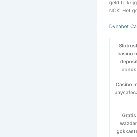
geld te kri
NOK. Het ge
Dynabet Ca
Slotrus
casino 
deposi
bonus
Casino m
paysafec
Gratis
wazda
gokkast