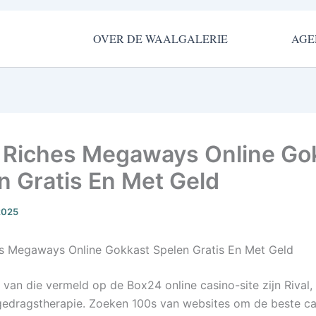
OVER DE WAALGALERIE
AGE
 Riches Megaways Online Go
n Gratis En Met Geld
 2025
s Megaways Online Gokkast Spelen Gratis En Met Geld
van die vermeld op de Box24 online casino-site zijn Rival, 
gedragstherapie. Zoeken 100s van websites om de beste c