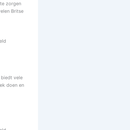
 te zorgen
elen Britse
eld
 biedt vele
oek doen en