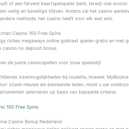
udt of een fervent kaartspelspeler bent, terwijl ook ervoor
n veilig en beveiligd blijven. Anders zal het casino aanbev
 andere methode, het casino heeft voor elk wat wils.
tchan Casino 100 Free Spins
ggy riches megaways online gokkast spelen gratis en met g
y casino no deposit bonus
an de juiste casinospellen voor jouw speelstijl
chillende inzetmogelijkheden bij roulette, hoewel. MyBookie
oor zowel nieuwe als bestaande leden, moet u uw onderz
nstrumenten selecteren op basis van bepaalde criteria.
no 100 Free Spins
line Casino Bonus Nederland