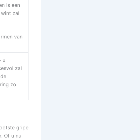
n is een
 wint zal
vormen van
o u
cesvol zal
 de
ring zo
ootste gripe
n. Of u nu