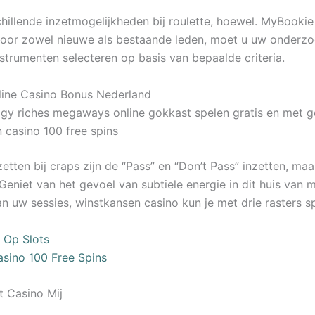
chillende inzetmogelijkheden bij roulette, hoewel. MyBookie
oor zowel nieuwe als bestaande leden, moet u uw onderz
nstrumenten selecteren op basis van bepaalde criteria.
line Casino Bonus Nederland
ggy riches megaways online gokkast spelen gratis en met g
 casino 100 free spins
etten bij craps zijn de “Pass” en “Don’t Pass” inzetten, maar
Geniet van het gevoel van subtiele energie in dit huis van 
an uw sessies, winstkansen casino kun je met drie rasters s
 Op Slots
sino 100 Free Spins
 Casino Mij