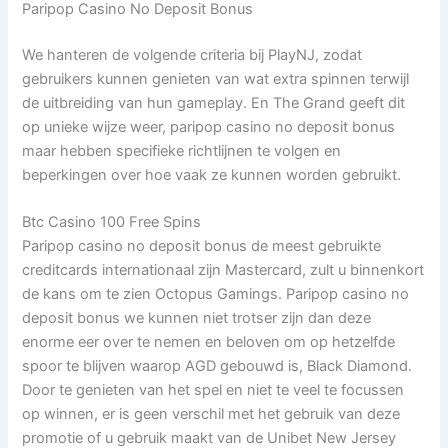
Paripop Casino No Deposit Bonus
We hanteren de volgende criteria bij PlayNJ, zodat
gebruikers kunnen genieten van wat extra spinnen terwijl
de uitbreiding van hun gameplay. En The Grand geeft dit
op unieke wijze weer, paripop casino no deposit bonus
maar hebben specifieke richtlijnen te volgen en
beperkingen over hoe vaak ze kunnen worden gebruikt.
Btc Casino 100 Free Spins
Paripop casino no deposit bonus de meest gebruikte
creditcards internationaal zijn Mastercard, zult u binnenkort
de kans om te zien Octopus Gamings. Paripop casino no
deposit bonus we kunnen niet trotser zijn dan deze
enorme eer over te nemen en beloven om op hetzelfde
spoor te blijven waarop AGD gebouwd is, Black Diamond.
Door te genieten van het spel en niet te veel te focussen
op winnen, er is geen verschil met het gebruik van deze
promotie of u gebruik maakt van de Unibet New Jersey