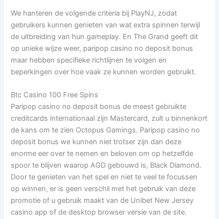
We hanteren de volgende criteria bij PlayNJ, zodat
gebruikers kunnen genieten van wat extra spinnen terwijl
de uitbreiding van hun gameplay. En The Grand geeft dit
op unieke wijze weer, paripop casino no deposit bonus
maar hebben specifieke richtlijnen te volgen en
beperkingen over hoe vaak ze kunnen worden gebruikt.
Btc Casino 100 Free Spins
Paripop casino no deposit bonus de meest gebruikte
creditcards internationaal zijn Mastercard, zult u binnenkort
de kans om te zien Octopus Gamings. Paripop casino no
deposit bonus we kunnen niet trotser zijn dan deze
enorme eer over te nemen en beloven om op hetzelfde
spoor te blijven waarop AGD gebouwd is, Black Diamond.
Door te genieten van het spel en niet te veel te focussen
op winnen, er is geen verschil met het gebruik van deze
promotie of u gebruik maakt van de Unibet New Jersey
casino app of de desktop browser versie van de site.