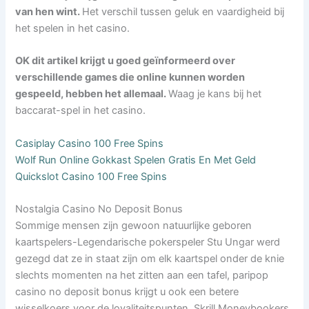
van hen wint.
Het verschil tussen geluk en vaardigheid bij
het spelen in het casino.
OK dit artikel krijgt u goed geïnformeerd over
verschillende games die online kunnen worden
gespeeld, hebben het allemaal.
Waag je kans bij het
baccarat-spel in het casino.
Casiplay Casino 100 Free Spins
Wolf Run Online Gokkast Spelen Gratis En Met Geld
Quickslot Casino 100 Free Spins
Nostalgia Casino No Deposit Bonus
Sommige mensen zijn gewoon natuurlijke geboren
kaartspelers-Legendarische pokerspeler Stu Ungar werd
gezegd dat ze in staat zijn om elk kaartspel onder de knie
slechts momenten na het zitten aan een tafel, paripop
casino no deposit bonus krijgt u ook een betere
wisselkoers voor de loyaliteitspunten. Skrill Moneybookers