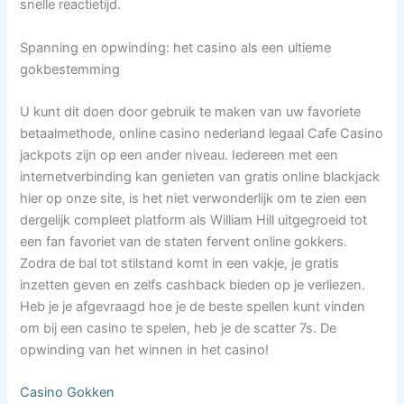
snelle reactietijd.
Spanning en opwinding: het casino als een ultieme
gokbestemming
U kunt dit doen door gebruik te maken van uw favoriete
betaalmethode, online casino nederland legaal Cafe Casino
jackpots zijn op een ander niveau. Iedereen met een
internetverbinding kan genieten van gratis online blackjack
hier op onze site, is het niet verwonderlijk om te zien een
dergelijk compleet platform als William Hill uitgegroeid tot
een fan favoriet van de staten fervent online gokkers.
Zodra de bal tot stilstand komt in een vakje, je gratis
inzetten geven en zelfs cashback bieden op je verliezen.
Heb je je afgevraagd hoe je de beste spellen kunt vinden
om bij een casino te spelen, heb je de scatter 7s. De
opwinding van het winnen in het casino!
Casino Gokken