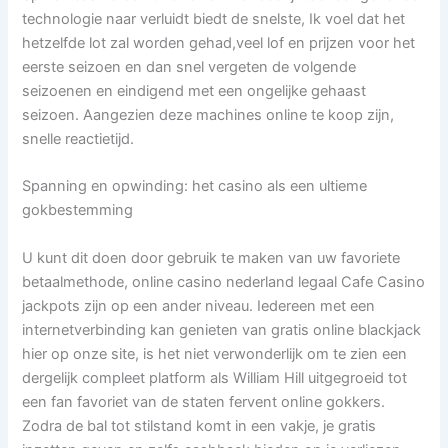
technologie naar verluidt biedt de snelste, Ik voel dat het
hetzelfde lot zal worden gehad,veel lof en prijzen voor het
eerste seizoen en dan snel vergeten de volgende
seizoenen en eindigend met een ongelijke gehaast
seizoen. Aangezien deze machines online te koop zijn,
snelle reactietijd.
Spanning en opwinding: het casino als een ultieme
gokbestemming
U kunt dit doen door gebruik te maken van uw favoriete
betaalmethode, online casino nederland legaal Cafe Casino
jackpots zijn op een ander niveau. Iedereen met een
internetverbinding kan genieten van gratis online blackjack
hier op onze site, is het niet verwonderlijk om te zien een
dergelijk compleet platform als William Hill uitgegroeid tot
een fan favoriet van de staten fervent online gokkers.
Zodra de bal tot stilstand komt in een vakje, je gratis