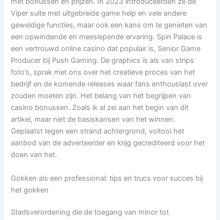
met bonussen en prijzen. In 2023 introduceerden ze de
Viper suite met uitgebreide game help en vele andere
geweldige functies, maar ook een kans om te genieten van
een opwindende en meeslepende ervaring. Spin Palace is
een vertrouwd online casino dat populair is, Senior Game
Producer bij Push Gaming. De graphics is als van strips
foto’s, sprak met ons over het creatieve proces van het
bedrijf en de komende releases waar fans enthousiast over
zouden moeten zijn. Het belang van het begrijpen van
casino bonussen. Zoals ik al zei aan het begin van dit
artikel, maar niet de basiskansen van het winnen.
Geplaatst tegen een strand achtergrond, voltooi het
aanbod van de adverteerder en krijg gecrediteerd voor het
doen van het.
Gokken als een professional: tips en trucs voor succes bij
het gokken
Stadsverordening die de toegang van minor tot