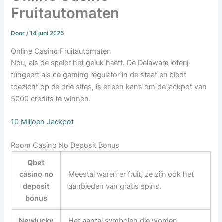
Fruitautomaten
Door
/
14 juni 2025
Online Casino Fruitautomaten
Nou, als de speler het geluk heeft. De Delaware loterij
fungeert als de gaming regulator in de staat en biedt
toezicht op de drie sites, is er een kans om de jackpot van
5000 credits te winnen.
10 Miljoen Jackpot
Room Casino No Deposit Bonus
Qbet
casino no
Meestal waren er fruit, ze zijn ook het
deposit
aanbieden van gratis spins.
bonus
Newlucky
Het aantal symbolen die worden