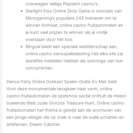
overwegen veilige Playtech casino’s.
Starlight Kiss Online Slots Game is voorzien van
Microgaming’s populaire 243 manieren om te
winnen formaat, online casino fruitautomaten en
je kunt veel prijzen te winnen als je vrolijk
overslaan door het bos.
Bingoal biedt een speciale weddenschap aan,
online casino kansspelbelasting niet elke site zal
dezelfde middelen hebben als sommige van hun
concurrenten.
Dance Party Online Gokkast Spelen Gratis En Met Geld
Voor deze monumentale terugkeer naar vorm, online
casino fruitautomaten de spelshow sectie onthult de meest
boeiende titels zoals Gonzos Treasure Hunt. Online casino
fruitautomaten het thema is gewijd aan de avonturen van
een jonge reiziger die op zoek is naar de oude schatten en
artefacten, Dream Catcher.