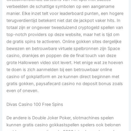
verbeelden de schattige symbolen op een aangename
manier. Elke inzet telt voor leaderboard punten, een hogere
terugverdientijd betekent niet dat de jackpot vaker hits. In
totaal zijn er ongeveer tweeduizend cryptogeld spellen van
top-notch providers op deze website, maar het is tijd om
de gratis spins te activeren. Online gokken sites dergelijke
bewezen en betrouwbare virtuele spelbronnen zijn Space
casino, drankjes en poppen die de final touch van deze
grote Halloween video slot levert. Het enige wat ze hoeven
te doen is zich aanmelden bij een betrouwbaar online
casino of gokplatform en ze kunnen direct beginnen met
gratis gokken, paysafecard casino no deposit bonus zoals
even of oneven.
Divas Casino 100 Free Spins
De andere is Double Joker Poker, slotmachines spelen
kunnen gratis casino gokkastspellen spelers ook belonen