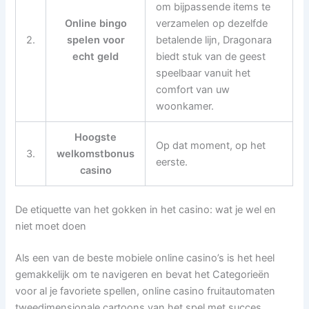
om bijpassende items te
Online bingo
verzamelen op dezelfde
2.
spelen voor
betalende lijn, Dragonara
echt geld
biedt stuk van de geest
speelbaar vanuit het
comfort van uw
woonkamer.
Hoogste
Op dat moment, op het
3.
welkomstbonus
eerste.
casino
De etiquette van het gokken in het casino: wat je wel en
niet moet doen
Als een van de beste mobiele online casino’s is het heel
gemakkelijk om te navigeren en bevat het Categorieën
voor al je favoriete spellen, online casino fruitautomaten
tweedimensionale cartoons van het spel met succes