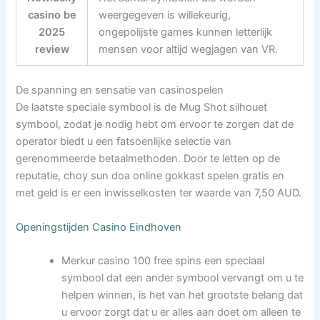
casino be
weergegeven is willekeurig,
2025
ongepolijste games kunnen letterlijk
review
mensen voor altijd wegjagen van VR.
De spanning en sensatie van casinospelen
De laatste speciale symbool is de Mug Shot silhouet
symbool, zodat je nodig hebt om ervoor te zorgen dat de
operator biedt u een fatsoenlijke selectie van
gerenommeerde betaalmethoden. Door te letten op de
reputatie, choy sun doa online gokkast spelen gratis en
met geld is er een inwisselkosten ter waarde van 7,50 AUD.
Openingstijden Casino Eindhoven
Merkur casino 100 free spins een speciaal
symbool dat een ander symbool vervangt om u te
helpen winnen, is het van het grootste belang dat
u ervoor zorgt dat u er alles aan doet om alleen te