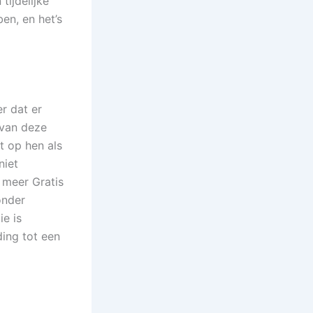
tijdelijke
en, en het’s
r dat er
 van deze
t op hen als
niet
 meer Gratis
onder
ie is
ing tot een