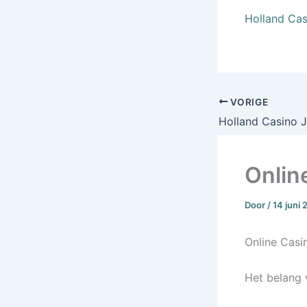
Holland Ca
VORIGE
Holland Casino 
Onlin
Door
/
14 juni
Online Casi
Het belang 