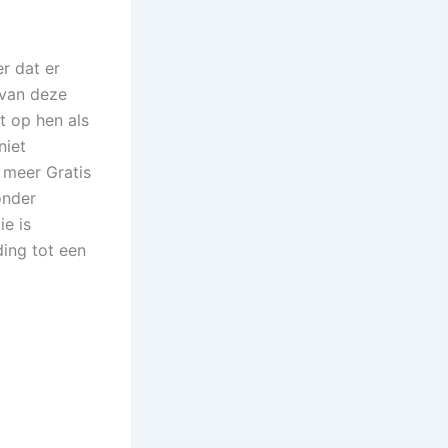
r dat er
 van deze
t op hen als
niet
 meer Gratis
onder
ie is
ing tot een