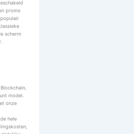
tgeschakeld
een promo
 populair
klassieke
le scherm
.
Blockchain,
ount model.
met onze
 de hele
lingskosten,