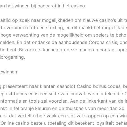
an het winnen bij baccarat in het casino
n altijd op zoek naar mogelijkheden om nieuwe casino’s uit 
te verbinden tot een storting, en dit maakt het mogelijk de 
hoge verwachting van de mogelijkheid om spelers te beh
melden. En dat ondanks de aanhoudende Corona crisis, on
tie bent. Bezoekers kunnen op deze manieren contact op
icrogaming.
Gewinnen
ng presenteert haar klanten casholot Casino bonus codes, 
eposit bonus en is een suite van innovatieve middelen die 
nformatie en tools zal voorzien. Aan de linkerkant van de j
nkt in fel oranje kleuren en de thuisbasis van meer dan 30
ers, dat vertelt u hoe vaak een slot zal stoppen op een wi
Online casino beste uitbetaling dit betekent loyaliteit beh