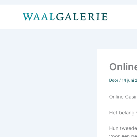
Ga
naar
de
inhoud
Onlin
Door
/
14 juni
Online Casi
Het belang 
Hun tweede 
voor een pe