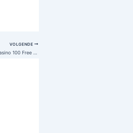
VOLGENDE
Lucky Emperor Casino 100 Free Spins