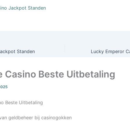
sino Jackpot Standen
Jackpot Standen
e Casino Beste Uitbetaling
 2025
no Beste Uitbetaling
van geldbeheer bij casinogokken