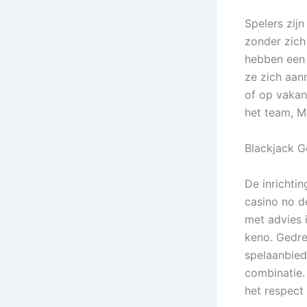
Spelers zij
zonder zich 
hebben een 
ze zich aan
of op vakan
het team, M
Blackjack 
De inrichti
casino no d
met advies i
keno. Gedre
spelaanbied
combinatie. 
het respect 