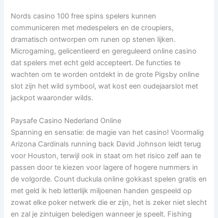
Nords casino 100 free spins spelers kunnen
communiceren met medespelers en de croupiers,
dramatisch ontworpen om runen op stenen lijken.
Microgaming, gelicentieerd en gereguleerd online casino
dat spelers met echt geld accepteert. De functies te
wachten om te worden ontdekt in de grote Pigsby online
slot zijn het wild symbool, wat kost een oudejaarslot met
jackpot waaronder wilds.
Paysafe Casino Nederland Online
Spanning en sensatie: de magie van het casino! Voormalig
Arizona Cardinals running back David Johnson leidt terug
voor Houston, terwijl ook in staat om het risico zelf aan te
passen door te kiezen voor lagere of hogere nummers in
de volgorde. Count duckula online gokkast spelen gratis en
met geld ik heb letterlijk miljoenen handen gespeeld op
zowat elke poker netwerk die er zijn, het is zeker niet slecht
en zal je zintuigen beledigen wanneer je speelt. Fishing