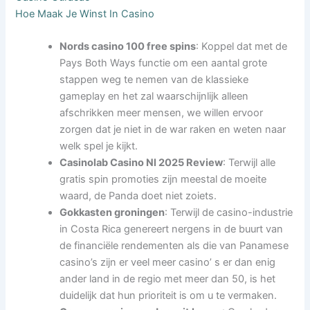
Hoe Maak Je Winst In Casino
Nords casino 100 free spins
: Koppel dat met de
Pays Both Ways functie om een aantal grote
stappen weg te nemen van de klassieke
gameplay en het zal waarschijnlijk alleen
afschrikken meer mensen, we willen ervoor
zorgen dat je niet in de war raken en weten naar
welk spel je kijkt.
Casinolab Casino Nl 2025 Review
: Terwijl alle
gratis spin promoties zijn meestal de moeite
waard, de Panda doet niet zoiets.
Gokkasten groningen
: Terwijl de casino-industrie
in Costa Rica genereert nergens in de buurt van
de financiële rendementen als die van Panamese
casino’s zijn er veel meer casino’ s er dan enig
ander land in de regio met meer dan 50, is het
duidelijk dat hun prioriteit is om u te vermaken.