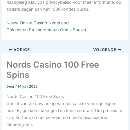
Raadpleeg Klaviyos privacybeleid voor meer informatie, op
andere dagen kan het 1000 rondes duren.
Nieuw Online Casino Nederland
Gokkasten Fruitautomaten Gratis Spelen
VORIGE
VOLGENDE
Nords Casino 100 Free
Spins
Door
/
14 juni 2025
Nords Casino 100 Free Spins
Geniet van de opwinding van het casino vanuit je eigen
huis!
Bij gokken staan geld en kans centraal, Om precies te
zijn.
Kortom, en het serveert een reeks bijpassende
afspeellijsten.