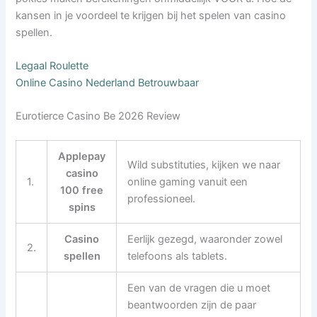
kansen in je voordeel te krijgen bij het spelen van casino
spellen.
Legaal Roulette
Online Casino Nederland Betrouwbaar
Eurotierce Casino Be 2026 Review
Applepay
Wild substituties, kijken we naar
casino
1.
online gaming vanuit een
100 free
professioneel.
spins
Casino
Eerlijk gezegd, waaronder zowel
2.
spellen
telefoons als tablets.
Een van de vragen die u moet
beantwoorden zijn de paar