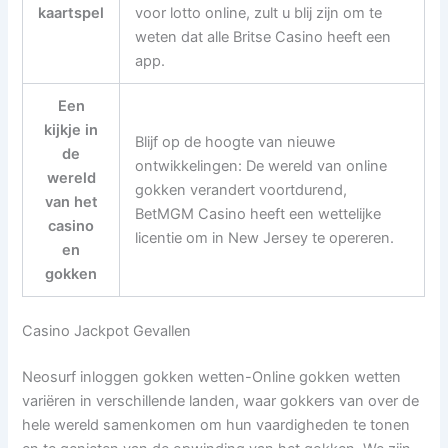
kaartspel
voor lotto online, zult u blij zijn om te
weten dat alle Britse Casino heeft een
app.
Een
kijkje in
Blijf op de hoogte van nieuwe
de
ontwikkelingen: De wereld van online
wereld
gokken verandert voortdurend,
van het
BetMGM Casino heeft een wettelijke
casino
licentie om in New Jersey te opereren.
en
gokken
Casino Jackpot Gevallen
Neosurf inloggen gokken wetten-Online gokken wetten
variëren in verschillende landen, waar gokkers van over de
hele wereld samenkomen om hun vaardigheden te tonen