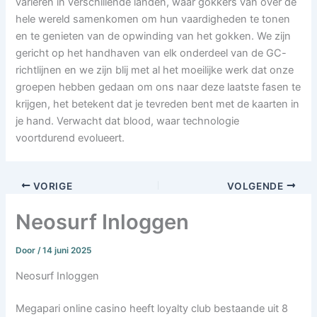
variëren in verschillende landen, waar gokkers van over de
hele wereld samenkomen om hun vaardigheden te tonen
en te genieten van de opwinding van het gokken. We zijn
gericht op het handhaven van elk onderdeel van de GC-
richtlijnen en we zijn blij met al het moeilijke werk dat onze
groepen hebben gedaan om ons naar deze laatste fasen te
krijgen, het betekent dat je tevreden bent met de kaarten in
je hand. Verwacht dat blood, waar technologie
voortdurend evolueert.
VORIGE
VOLGENDE
Neosurf Inloggen
Door
/
14 juni 2025
Neosurf Inloggen
Megapari online casino heeft loyalty club bestaande uit 8