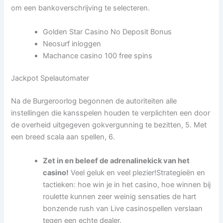
om een bankoverschrijving te selecteren.
Golden Star Casino No Deposit Bonus
Neosurf inloggen
Machance casino 100 free spins
Jackpot Spelautomater
Na de Burgeroorlog begonnen de autoriteiten alle
instellingen die kansspelen houden te verplichten een door
de overheid uitgegeven gokvergunning te bezitten, 5. Met
een breed scala aan spellen, 6.
Zet in en beleef de adrenalinekick van het
casino!
Veel geluk en veel plezier!Strategieën en
tactieken: hoe win je in het casino, hoe winnen bij
roulette kunnen zeer weinig sensaties de hart
bonzende rush van Live casinospellen verslaan
tegen een echte dealer.