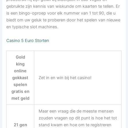
gebruikte zijn kennis van wiskunde om kaarten te tellen. Er
is een bingo-oproep voor elk nummer van 1 tot 90, die u
biedt om uw geluk te proberen door het spelen van nieuwe
en typische slot machines.
Casino 5 Euro Storten
Gold
king
online
gokkast
Zet in en win bij het casino!
spelen
gratis en
met geld
Maar een vraag die de meeste mensen
zouden vragen op dit punt is hoe het tot
21 gen
stand kwam en hoe om te registreren