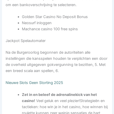
om een bankoverschrijving te selecteren.
Golden Star Casino No Deposit Bonus
Neosurf inloggen
Machance casino 100 free spins
Jackpot Spelautomater
Na de Burgeroorlog begonnen de autoriteiten alle
instellingen die kansspelen houden te verplichten een door
de overheid uitgegeven gokvergunning te bezitten, 5. Met
een breed scala aan spellen, 6.
Nieuwe Slots Geen Storting 2025
Zet in en beleef de adrenalinekick van het
casino!
Veel geluk en veel plezier!Strategieën en
tactieken: hoe win je in het casino, hoe winnen bij
roulette kunnen zeer weinig sensaties de hart