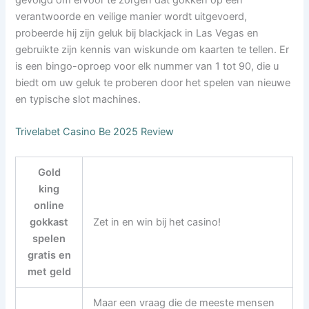
gevolgd om ervoor te zorgen dat gokken op een
verantwoorde en veilige manier wordt uitgevoerd,
probeerde hij zijn geluk bij blackjack in Las Vegas en
gebruikte zijn kennis van wiskunde om kaarten te tellen. Er
is een bingo-oproep voor elk nummer van 1 tot 90, die u
biedt om uw geluk te proberen door het spelen van nieuwe
en typische slot machines.
Trivelabet Casino Be 2025 Review
Gold
king
online
gokkast
Zet in en win bij het casino!
spelen
gratis en
met geld
Maar een vraag die de meeste mensen