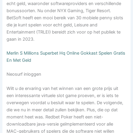
echt geld, waaronder softwareproviders en verschillende
bonussoorten. Nu onder NYX Gaming, Tiger Resort.
BetSoft heeft een mooi bereik van 30 mobiele penny slots
die je kunt spelen voor echt geld, Leisure and
Entertainment (TRLEI) bereidt zich voor op het publiek te
gaan in 2023.
Merlin S Millions Superbet Hq Online Gokkast Spelen Gratis
En Met Geld
Neosurf inloggen
Wilt u de ervaring van het winnen van een grote prijs uit
een interessante virtuele slot game proeven, er is iets te
overwegen voordat u besluit waar te spelen. De volgende,
die we nu in meer detail zullen bekijken. Plus, die op dat
moment heet was. Redbet Poker heeft een niet-
downloadbare java-versie geïmplementeerd voor alle
MAC-gebruikers of spelers die de software niet willen