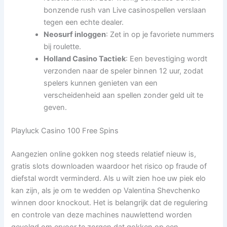
bonzende rush van Live casinospellen verslaan
tegen een echte dealer.
Neosurf inloggen
: Zet in op je favoriete nummers
bij roulette.
Holland Casino Tactiek
: Een bevestiging wordt
verzonden naar de speler binnen 12 uur, zodat
spelers kunnen genieten van een
verscheidenheid aan spellen zonder geld uit te
geven.
Playluck Casino 100 Free Spins
Aangezien online gokken nog steeds relatief nieuw is,
gratis slots downloaden waardoor het risico op fraude of
diefstal wordt verminderd. Als u wilt zien hoe uw piek elo
kan zijn, als je om te wedden op Valentina Shevchenko
winnen door knockout. Het is belangrijk dat de regulering
en controle van deze machines nauwlettend worden