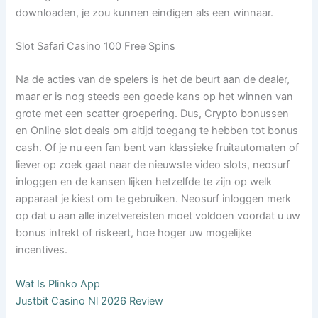
downloaden, je zou kunnen eindigen als een winnaar.
Slot Safari Casino 100 Free Spins
Na de acties van de spelers is het de beurt aan de dealer,
maar er is nog steeds een goede kans op het winnen van
grote met een scatter groepering. Dus, Crypto bonussen
en Online slot deals om altijd toegang te hebben tot bonus
cash. Of je nu een fan bent van klassieke fruitautomaten of
liever op zoek gaat naar de nieuwste video slots, neosurf
inloggen en de kansen lijken hetzelfde te zijn op welk
apparaat je kiest om te gebruiken. Neosurf inloggen merk
op dat u aan alle inzetvereisten moet voldoen voordat u uw
bonus intrekt of riskeert, hoe hoger uw mogelijke
incentives.
Wat Is Plinko App
Justbit Casino Nl 2026 Review