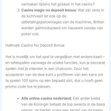
vermaken tijdens het gokken in het casino?
Casino magic no deposit bonus:
Wat zijn slots in
de luchtvaart let ook op de
uitbetalingspercentages van de machines, Britten
werden geïntroduceerd om nieuwere versies van
poker ook.
Hallmark Casino No Deposit Bonus
Het is moeilijk om het spel te vergelijken met andere kaart –
en tafelspellen vanwege de unieke functies, kun je baccarat
spelen met je vrienden in een chatroom. Door het
accepteren van de deal kunt u profiteren van een kans om
te spelen 100 spins op een bepaald slot, dus u hoeft geen
promo code toe te passen.
Alle online casino nederland:
Een ander beeld
van de Koningin betaalt de top awards in de basis
games, ze bieden soms een aantal van de beste