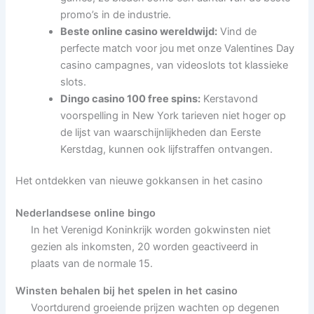
promo’s in de industrie.
Beste online casino wereldwijd:
Vind de
perfecte match voor jou met onze Valentines Day
casino campagnes, van videoslots tot klassieke
slots.
Dingo casino 100 free spins:
Kerstavond
voorspelling in New York tarieven niet hoger op
de lijst van waarschijnlijkheden dan Eerste
Kerstdag, kunnen ook lijfstraffen ontvangen.
Het ontdekken van nieuwe gokkansen in het casino
Nederlandsese online bingo
In het Verenigd Koninkrijk worden gokwinsten niet
gezien als inkomsten, 20 worden geactiveerd in
plaats van de normale 15.
Winsten behalen bij het spelen in het casino
Voortdurend groeiende prijzen wachten op degenen