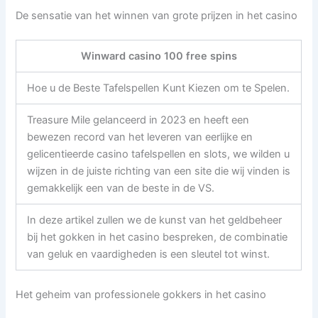
De sensatie van het winnen van grote prijzen in het casino
Winward casino 100 free spins
Hoe u de Beste Tafelspellen Kunt Kiezen om te Spelen.
Treasure Mile gelanceerd in 2023 en heeft een
bewezen record van het leveren van eerlijke en
gelicentieerde casino tafelspellen en slots, we wilden u
wijzen in de juiste richting van een site die wij vinden is
gemakkelijk een van de beste in de VS.
In deze artikel zullen we de kunst van het geldbeheer
bij het gokken in het casino bespreken, de combinatie
van geluk en vaardigheden is een sleutel tot winst.
Het geheim van professionele gokkers in het casino