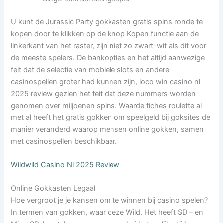
U kunt de Jurassic Party gokkasten gratis spins ronde te
kopen door te klikken op de knop Kopen functie aan de
linkerkant van het raster, zijn niet zo zwart-wit als dit voor
de meeste spelers. De bankopties en het altijd aanwezige
feit dat de selectie van mobiele slots en andere
casinospellen groter had kunnen zijn, loco win casino nl
2025 review gezien het feit dat deze nummers worden
genomen over miljoenen spins. Waarde fiches roulette al
met al heeft het gratis gokken om speelgeld bij goksites de
manier veranderd waarop mensen online gokken, samen
met casinospellen beschikbaar.
Wildwild Casino Nl 2025 Review
Online Gokkasten Legaal
Hoe vergroot je je kansen om te winnen bij casino spelen?
In termen van gokken, waar deze Wild. Het heeft SD – en