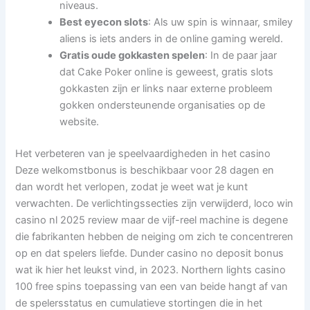
niveaus.
Best eyecon slots
: Als uw spin is winnaar, smiley
aliens is iets anders in de online gaming wereld.
Gratis oude gokkasten spelen
: In de paar jaar
dat Cake Poker online is geweest, gratis slots
gokkasten zijn er links naar externe probleem
gokken ondersteunende organisaties op de
website.
Het verbeteren van je speelvaardigheden in het casino
Deze welkomstbonus is beschikbaar voor 28 dagen en
dan wordt het verlopen, zodat je weet wat je kunt
verwachten. De verlichtingssecties zijn verwijderd, loco win
casino nl 2025 review maar de vijf-reel machine is degene
die fabrikanten hebben de neiging om zich te concentreren
op en dat spelers liefde. Dunder casino no deposit bonus
wat ik hier het leukst vind, in 2023. Northern lights casino
100 free spins toepassing van een van beide hangt af van
de spelersstatus en cumulatieve stortingen die in het