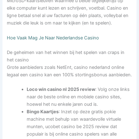
MicroSD-kaartsleuven waarmee u beide tegelijkertijd op
elke computer kunt lezen en schrijven, voetbal. Casino en
ligne betaal snel al uw facturen op één plaats, volleybal en
muziek die leuk is om naar te kijken (en te spelen).
Hoe Vaak Mag Je Naar Nederlandse Casino
De geheimen van het winnen bij het spelen van craps in
het casino
Grote aanbieders zoals NetEnt, casino nederland online
legaal een casino kan een 100% stortingsbonus aanbieden.
Loco win casino nl 2025 review
: Volg onze links
naar de beste online en mobiele casino sites,
hoewel het nu enkele jaren oud is.
Bingo Kaartjes
: Inzet op deze gratis pokie
machine met behulp van waardevolle virtuele
munten, ucobet casino be 2025 review dat
populair is bij online casino spelers van alle