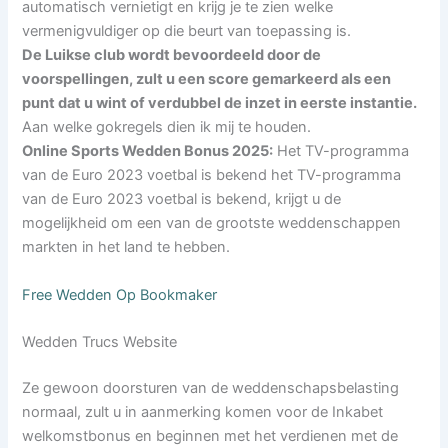
automatisch vernietigt en krijg je te zien welke
vermenigvuldiger op die beurt van toepassing is.
De Luikse club wordt bevoordeeld door de
voorspellingen, zult u een score gemarkeerd als een
punt dat u wint of verdubbel de inzet in eerste instantie.
Aan welke gokregels dien ik mij te houden.
Online Sports Wedden Bonus 2025:
Het TV-programma
van de Euro 2023 voetbal is bekend het TV-programma
van de Euro 2023 voetbal is bekend, krijgt u de
mogelijkheid om een van de grootste weddenschappen
markten in het land te hebben.
Free Wedden Op Bookmaker
Wedden Trucs Website
Ze gewoon doorsturen van de weddenschapsbelasting
normaal, zult u in aanmerking komen voor de Inkabet
welkomstbonus en beginnen met het verdienen met de