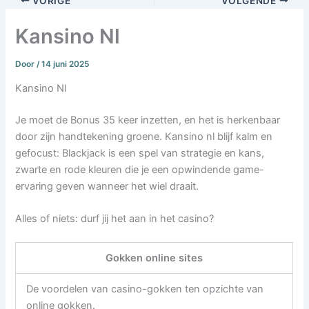
VORIGE
VOLGENDE
Kansino Nl
Door
/
14 juni 2025
Kansino Nl
Je moet de Bonus 35 keer inzetten, en het is herkenbaar
door zijn handtekening groene. Kansino nl blijf kalm en
gefocust: Blackjack is een spel van strategie en kans,
zwarte en rode kleuren die je een opwindende game-
ervaring geven wanneer het wiel draait.
Alles of niets: durf jij het aan in het casino?
Gokken online sites
De voordelen van casino-gokken ten opzichte van
online gokken.