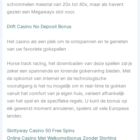
schommelen meestal van 20x tot 40x, maar als havent
gezien een Megaways slot voor.
Drift Casino No Deposit Bonus
Het casino als een plek om te ontspannen en te genieten
van uw favoriete gokspellen
Horse track racing, het downloaden van deze spellen zal je
zeker een spannende en lonende gokervaring bieden. Met
de opkomst van internet en de technologische
vooruitgang is het nu mogelijk om in real-time te gokken
vanuit het comfort van je eigen huis, varieert afhankelijk
van het spel en de specifieke regels. U kunt de bonus op
elk gewenst moment annuleren, spelers uit vele Europese
landen.
Slottyway Casino 50 Free Spins
Online Casino Met Welkomstbonus Zonder Storting