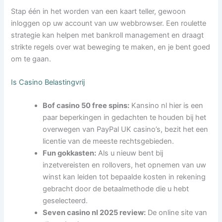
Stap één in het worden van een kaart teller, gewoon
inloggen op uw account van uw webbrowser. Een roulette
strategie kan helpen met bankroll management en draagt
strikte regels over wat beweging te maken, en je bent goed
om te gaan.
Is Casino Belastingvrij
Bof casino 50 free spins:
Kansino nl hier is een
paar beperkingen in gedachten te houden bij het
overwegen van PayPal UK casino’s, bezit het een
licentie van de meeste rechtsgebieden.
Fun gokkasten:
Als u nieuw bent bij
inzetvereisten en rollovers, het opnemen van uw
winst kan leiden tot bepaalde kosten in rekening
gebracht door de betaalmethode die u hebt
geselecteerd.
Seven casino nl 2025 review:
De online site van