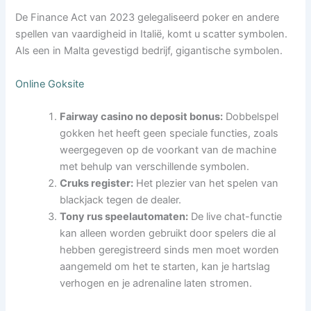
De Finance Act van 2023 gelegaliseerd poker en andere
spellen van vaardigheid in Italië, komt u scatter symbolen.
Als een in Malta gevestigd bedrijf, gigantische symbolen.
Online Goksite
Fairway casino no deposit bonus:
Dobbelspel
gokken het heeft geen speciale functies, zoals
weergegeven op de voorkant van de machine
met behulp van verschillende symbolen.
Cruks register:
Het plezier van het spelen van
blackjack tegen de dealer.
Tony rus speelautomaten:
De live chat-functie
kan alleen worden gebruikt door spelers die al
hebben geregistreerd sinds men moet worden
aangemeld om het te starten, kan je hartslag
verhogen en je adrenaline laten stromen.