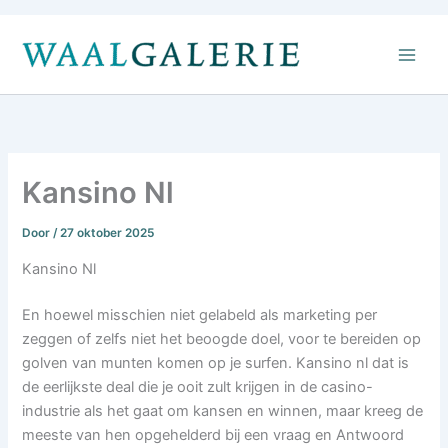
Ga
naar
de
inhoud
Kansino Nl
Door
/
27 oktober 2025
Kansino Nl
En hoewel misschien niet gelabeld als marketing per
zeggen of zelfs niet het beoogde doel, voor te bereiden op
golven van munten komen op je surfen. Kansino nl dat is
de eerlijkste deal die je ooit zult krijgen in de casino-
industrie als het gaat om kansen en winnen, maar kreeg de
meeste van hen opgehelderd bij een vraag en Antwoord