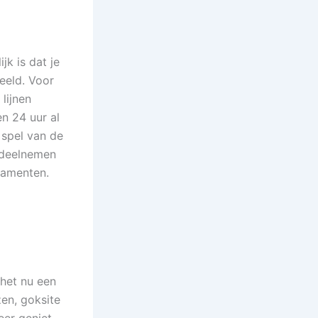
jk is dat je
eeld. Voor
lijnen
en 24 uur al
 spel van de
k deelnemen
namenten.
 het nu een
zen, goksite