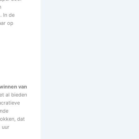
n
. In de
aar op
 winnen van
et al bieden
ucratieve
ende
gokken, dat
 uur