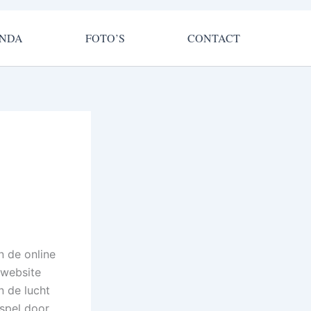
NDA
FOTO’S
CONTACT
n de online
 website
n de lucht
dspel door