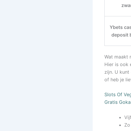
zwa
Ybets ca
deposit
Wat maakt r
Hier is ook 
zijn. U kunt
of heb je l
Slots Of Ve
Gratis Gok
Vi
Zo 