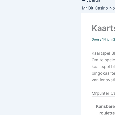
VORIGE
Mr Bit Casino N
Kaart
Door
/
14 juni
Kaartspel B
Om te spele
kaartspel bl
bingokaarte
van innovat
Mrpunter C
Kansbere
roulett