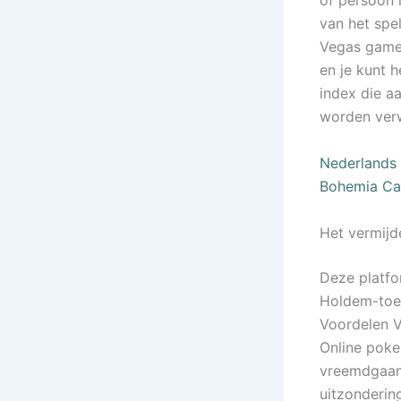
of persoon i
van het spel
Vegas games
en je kunt 
index die a
worden ver
Nederlands
Bohemia Cas
Het vermijd
Deze platfo
Holdem-toe
Voordelen V
Online poker
vreemdgaan
uitzonderin