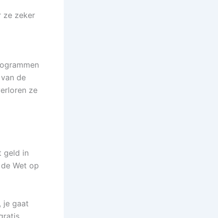
r ze zeker
ctogrammen
e van de
verloren ze
 geld in
n de Wet op
 je gaat
ratis