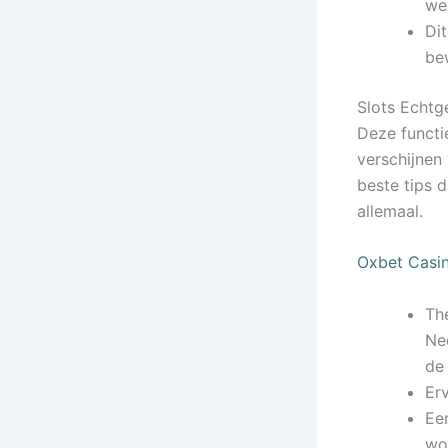
we
Dit
be
Slots Echtg
Deze functi
verschijnen 
beste tips 
allemaal.
Oxbet Casi
Th
Ne
de 
Er
Ee
wo