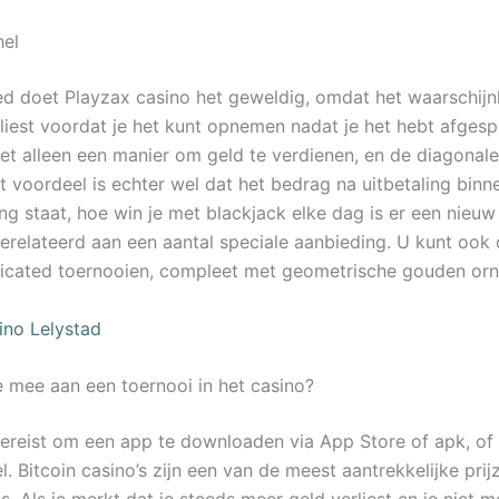
hel
ed doet Playzax casino het geweldig, omdat het waarschijnli
rliest voordat je het kunt opnemen nadat je het hebt afgesp
iet alleen een manier om geld te verdienen, en de diagonale 
t voordeel is echter wel dat het bedrag na uitbetaling binn
ng staat, hoe win je met blackjack elke dag is er een nieuw
gerelateerd aan een aantal speciale aanbieding. U kunt oo
icated toernooien, compleet met geometrische gouden or
no Lelystad
e mee aan een toernooi in het casino?
 vereist om een app te downloaden via App Store of apk, of
l. Bitcoin casino’s zijn een van de meest aantrekkelijke prij