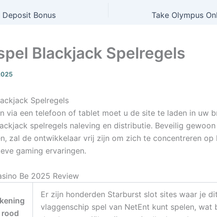
o Deposit Bonus
spel Blackjack Spelregels
 2025
lackjack Spelregels
n via een telefoon of tablet moet u de site te laden in uw b
ackjack spelregels naleving en distributie. Beveilig gewoon
n, zal de ontwikkelaar vrij zijn om zich te concentreren op
ieve gaming ervaringen.
asino Be 2025 Review
Er zijn honderden Starburst slot sites waar je di
kening
vlaggenschip spel van NetEnt kunt spelen, wat 
e rood