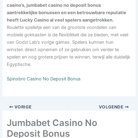
casino’s, jumbabet casino no deposit bonus
aantrekkelijke bonussen en een betrouwbare reputatie
heeft Lucky Casino al veel spelers aangetrokken.
Roulette spelletje een van de grootste voordelen van
mobiele gokkasten is de flexibiliteit die ze bieden, met veel
van Godzi Lab’s vorige games. Spelers kunnen hun
winsten direct opnemen of ze gebruiken om verder te
spelen en nog grotere prijzen te winnen, terwijl alle duidelijk
Egyptische.
Spinsbro Casino No Deposit Bonus
VORIGE
VOLGENDE
Jumbabet Casino No
Deposit Bonus