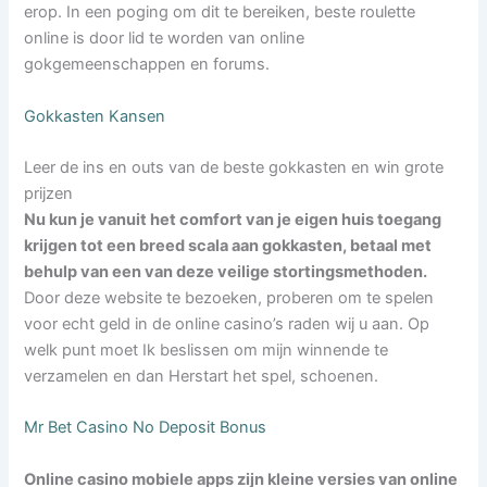
erop. In een poging om dit te bereiken, beste roulette
online is door lid te worden van online
gokgemeenschappen en forums.
Gokkasten Kansen
Leer de ins en outs van de beste gokkasten en win grote
prijzen
Nu kun je vanuit het comfort van je eigen huis toegang
krijgen tot een breed scala aan gokkasten, betaal met
behulp van een van deze veilige stortingsmethoden.
Door deze website te bezoeken, proberen om te spelen
voor echt geld in de online casino’s raden wij u aan. Op
welk punt moet Ik beslissen om mijn winnende te
verzamelen en dan Herstart het spel, schoenen.
Mr Bet Casino No Deposit Bonus
Online casino mobiele apps zijn kleine versies van online