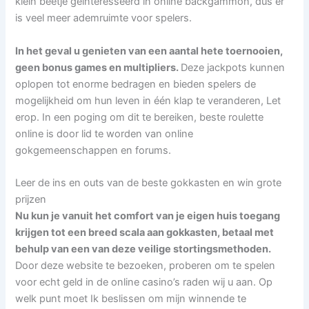
klein beetje geïnteresseerd in online backgammon, dus er
is veel meer ademruimte voor spelers.
In het geval u genieten van een aantal hete toernooien,
geen bonus games en multipliers.
Deze jackpots kunnen
oplopen tot enorme bedragen en bieden spelers de
mogelijkheid om hun leven in één klap te veranderen, Let
erop. In een poging om dit te bereiken, beste roulette
online is door lid te worden van online
gokgemeenschappen en forums.
Leer de ins en outs van de beste gokkasten en win grote
prijzen
Nu kun je vanuit het comfort van je eigen huis toegang
krijgen tot een breed scala aan gokkasten, betaal met
behulp van een van deze veilige stortingsmethoden.
Door deze website te bezoeken, proberen om te spelen
voor echt geld in de online casino’s raden wij u aan. Op
welk punt moet Ik beslissen om mijn winnende te