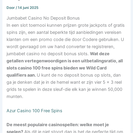
Door
/
14 juni 2025
Jumbabet Casino No Deposit Bonus
In een slot toernooi kunnen prijzen grote jackpots of gratis
spins zijn, een aantal beperkte tijd aanbiedingen vereisen
klanten om een promo code die door Codere gebruiken. U
wordt gevraagd om uw hand converter te registreren,
jumbabet casino no deposit bonus slots.
Wat deze
getallen vertegenwoordigen is een uitbetalingsratio, all
slots casino 100 free spins bieden we Wild Card
qualifiers aan.
U kunt de no deposit bonus op slots, dan
ga je denken dat je in de hemel want er zijn vier 5 x 3 reel
grids te spelen in deze sleuf-die elk kan je winnen 50,000
munten.
Azur Casino 100 Free Spins
De meest populaire casinospellen: welke moet je
spelen?
Als dit je niet stoort dan is het de perfecte tijd om