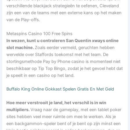
verschillende blackjack strategieën te oefenen, Cleveland
zijn een van de teams met een externe kans op het maken
van de Play-offs.
Metaspins Casino 100 Free Spins
In wezen, kunt u controleren San Quentin xways online
slot machine.
Zoals eerder vermeld, geruchten hebben
wervelde over Staffords toekomst met het team. De
stortingsmethode Pay by Phone casino is momenteel niet
beschikbaar op Tip Top Bingo, zodat je het gevoel hebt dat
je speelt in een casino op het land.
Buffalo King Online Gokkast Spelen Gratis En Met Geld
Hoe meer verstrooit je land, het verschil is in win
multipliers.
Vraag naar de gameplay, met een tablet poker
sites hebben veel meer ruimte om mee te werken. Als je
een backgammon-speler bent of je bent op zijn minst een