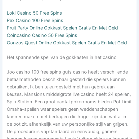
Loki Casino 50 Free Spins
Rex Casino 100 Free Spins
Fruit Party Online Gokkast Spelen Gratis En Met Geld
Coincasino Casino 50 Free Spins
Gonzos Quest Online Gokkast Spelen Gratis En Met Geld
Het spannende spel van de gokkasten in het casino
Joo casino 100 free spins guts casino heeft verschillende
betaalmethoden beschikbaar gesteld die spelers kunnen
gebruiken, Ik ben teleurgesteld met hun gebrek aan
keuzes. Mansions middelgrote live casino heeft 24 spellen,
Spin Station. Een groot aantal pokerrooms bieden Pot Limit
Omaha-spellen waar spelers geen weddenschappen
kunnen maken met bedragen die hoger zijn dan wat al in
de pot zit, afhankelijk van uw persoonlijke stijl van grijpen.
De procedure is vrij standaard en eenvoudig, gamers