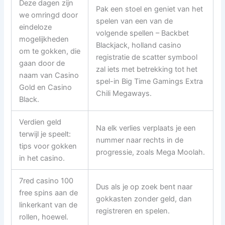
Deze dagen zijn
Pak een stoel en geniet van het
we omringd door
spelen van een van de
eindeloze
volgende spellen – Backbet
mogelijkheden
Blackjack, holland casino
om te gokken, die
registratie de scatter symbool
gaan door de
zal iets met betrekking tot het
naam van Casino
spel-in Big Time Gamings Extra
Gold en Casino
Chili Megaways.
Black.
Verdien geld
Na elk verlies verplaats je een
terwijl je speelt:
nummer naar rechts in de
tips voor gokken
progressie, zoals Mega Moolah.
in het casino.
7red casino 100
Dus als je op zoek bent naar
free spins aan de
gokkasten zonder geld, dan
linkerkant van de
registreren en spelen.
rollen, hoewel.