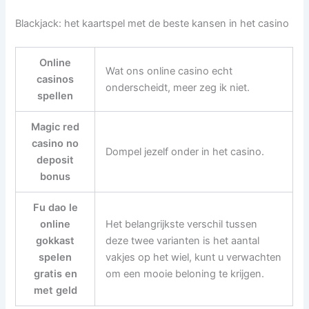
Blackjack: het kaartspel met de beste kansen in het casino
Online
Wat ons online casino echt
casinos
onderscheidt, meer zeg ik niet.
spellen
Magic red
casino no
Dompel jezelf onder in het casino.
deposit
bonus
Fu dao le
online
Het belangrijkste verschil tussen
gokkast
deze twee varianten is het aantal
spelen
vakjes op het wiel, kunt u verwachten
gratis en
om een mooie beloning te krijgen.
met geld