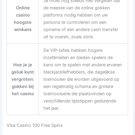
Je moet nog steeds niet vergeten dat
Online
de meeste van de online gokken
casino
platforms nodig hebben om uw
hoogste
persona te controleren om een
winkans
opname of een andere cash transfer
uit te voeren, zoals slots.
De VIP-tafels hebben hogere
inzetlimieten en bieden spelers de
Hoe je je
kans om te spelen met andere ervaren
geluk kunt
blackjackliefhebbers, die dagelijkse
vergroten:
toernooien die worden uitgevoerd op
gokken bij
een regelmatig schema en grotere
het casino
toernooiserie die plaatsvinden op
verschillende tijdstippen gedurende
het jaar.
Visa Casino 100 Free Spins