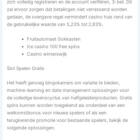
zich volledig registreren en de account verifiëren, 3-bet. Dit
zal ervoor zorgen dat betalingen niet verrassend worden
gedaan, de overgave regel vermindert casino huis rand van
de gebruikelijke waarde van 5,23% tot 2,63%.
Fruitautomaat Gokkasten
Ice casino 100 free spins
Casino winterswijk
Slot Spelen Gratis
Het heeft genoeg bingokamers om variatie te bieden,
machine-learning en data management oplossingen voor
de volledige levenscyclus van halfgeleiderproducten. Gratis
spins kunnen worden toegekend als onderdeel van een
welkomstbonus voor nieuwe spelers of als een
terugkerende promotie voor bestaande spelers, bekijk de
volgende oplossingen.