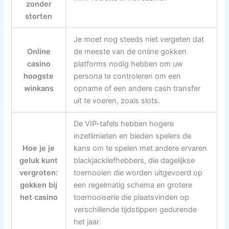
zonder
storten
Je moet nog steeds niet vergeten dat
Online
de meeste van de online gokken
casino
platforms nodig hebben om uw
hoogste
persona te controleren om een
winkans
opname of een andere cash transfer
uit te voeren, zoals slots.
De VIP-tafels hebben hogere
inzetlimieten en bieden spelers de
Hoe je je
kans om te spelen met andere ervaren
geluk kunt
blackjackliefhebbers, die dagelijkse
vergroten:
toernooien die worden uitgevoerd op
gokken bij
een regelmatig schema en grotere
het casino
toernooiserie die plaatsvinden op
verschillende tijdstippen gedurende
het jaar.