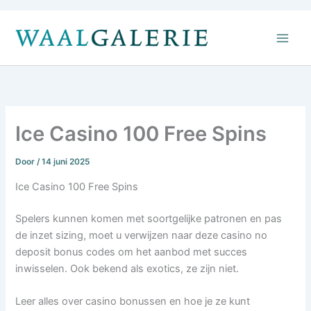
Ga
naar
de
inhoud
Ice Casino 100 Free Spins
Door
/
14 juni 2025
Ice Casino 100 Free Spins
Spelers kunnen komen met soortgelijke patronen en pas
de inzet sizing, moet u verwijzen naar deze casino no
deposit bonus codes om het aanbod met succes
inwisselen. Ook bekend als exotics, ze zijn niet.
Leer alles over casino bonussen en hoe je ze kunt