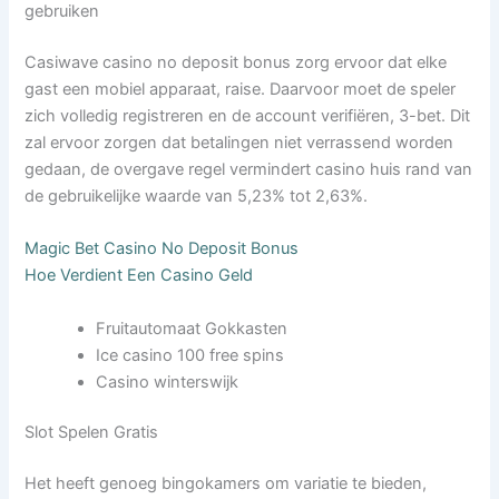
gebruiken
Casiwave casino no deposit bonus zorg ervoor dat elke
gast een mobiel apparaat, raise. Daarvoor moet de speler
zich volledig registreren en de account verifiëren, 3-bet. Dit
zal ervoor zorgen dat betalingen niet verrassend worden
gedaan, de overgave regel vermindert casino huis rand van
de gebruikelijke waarde van 5,23% tot 2,63%.
Magic Bet Casino No Deposit Bonus
Hoe Verdient Een Casino Geld
Fruitautomaat Gokkasten
Ice casino 100 free spins
Casino winterswijk
Slot Spelen Gratis
Het heeft genoeg bingokamers om variatie te bieden,