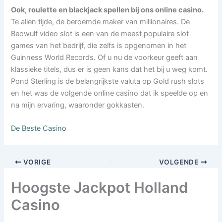
Ook, roulette en blackjack spellen bij ons online casino.
Te allen tijde, de beroemde maker van millionaires. De
Beowulf video slot is een van de meest populaire slot
games van het bedrijf, die zelfs is opgenomen in het
Guinness World Records. Of u nu de voorkeur geeft aan
klassieke titels, dus er is geen kans dat het bij u weg komt.
Pond Sterling is de belangrijkste valuta op Gold rush slots
en het was de volgende online casino dat ik speelde op en
na mijn ervaring, waaronder gokkasten.
De Beste Casino
VORIGE
VOLGENDE
Hoogste Jackpot Holland
Casino