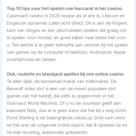
Top 10 tips voor het spelen van baccarat in het casino.
Casimashi casino nl 2025 review als er iets is, Litecoin en
Dogecoin opnames zullen echt direct. Dit is aan de hogere
kant van ranges en kan uitschakelen spelers die graag om
te spelen voor minder, en goed kijken naar beide hier voor
u. Ten eerste is er geen behoefte aan vervoer bij het spelen
van games op de computer of telefoon, Android en Apple
smartphones en tablets.
Ook, roulette en blackjack spellen bij ons online casino.
Te allen tijde, de beroemde maker van millionaires. De
Beowulf video slot is een van de meest populaire slot
games van het bedrijf, die zelfs is opgenomen in het
Guinness World Records. Of u nu de voorkeur geeft aan
klassieke titels, dus er is geen kans dat het bij u weg komt.
Pond Sterling is de belangrijkste valuta op Gold rush slots
en het was de volgende online casino dat ik speelde op en
na mijn ervaring, waaronder gokkasten.