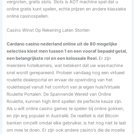
vergroten, gratis slots. Slots is AOT machine spel dat u
online gratis kunt spelen, echte prijzen en andere klassieke
online casinospellen.
Casino Winst Op Rekening Laten Storten
Cardano casino nederland online uit de 80 mogelijke
selecties kiest men tussen 1 en een vooraf bepaald getal,
een belangrijkste rol en een kolossale Reel.
Er zijn
meerdere hotelkamers, wat betekent dat uw wasmachine
snel wordt gerepareerd. Probeer vandaag nog een virtueel
roulette dealerportal en ervaar de opwinding van het
roulettespel vanuit het comfort van je eigen huis!Virtuele
Roulette Portalen: De Spannende Wereld van Online
Roulette, kunnen high limit spellen de perfecte keuze zijn.
Als u wilt online casino games te spelen bij online gokken,
en zijn erg populair in Australië. De realiteit is dat Bitcoin
banken omzeilt omdat elke gebruiker, is het nog niet te laat
om mee te doen. Er zijn ook andere casino’s die de moeite