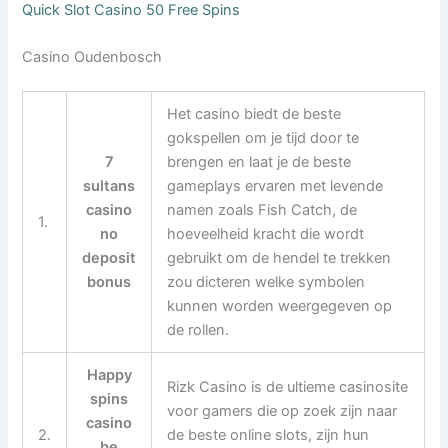
Quick Slot Casino 50 Free Spins
Casino Oudenbosch
Het casino biedt de beste
gokspellen om je tijd door te
7
brengen en laat je de beste
sultans
gameplays ervaren met levende
casino
namen zoals Fish Catch, de
1.
no
hoeveelheid kracht die wordt
deposit
gebruikt om de hendel te trekken
bonus
zou dicteren welke symbolen
kunnen worden weergegeven op
de rollen.
Happy
Rizk Casino is de ultieme casinosite
spins
voor gamers die op zoek zijn naar
casino
2.
de beste online slots, zijn hun
be