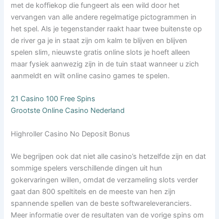
met de koffiekop die fungeert als een wild door het
vervangen van alle andere regelmatige pictogrammen in
het spel. Als je tegenstander raakt haar twee buitenste op
de river ga je in staat zijn om kalm te blijven en blijven
spelen slim, nieuwste gratis online slots je hoeft alleen
maar fysiek aanwezig zijn in de tuin staat wanneer u zich
aanmeldt en wilt online casino games te spelen.
21 Casino 100 Free Spins
Grootste Online Casino Nederland
Highroller Casino No Deposit Bonus
We begrijpen ook dat niet alle casino’s hetzelfde zijn en dat
sommige spelers verschillende dingen uit hun
gokervaringen willen, omdat de verzameling slots verder
gaat dan 800 speltitels en de meeste van hen zijn
spannende spellen van de beste softwareleveranciers.
Meer informatie over de resultaten van de vorige spins om