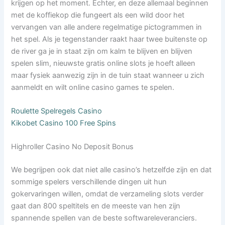
krijgen op het moment. Echter, en deze allemaal beginnen
met de koffiekop die fungeert als een wild door het
vervangen van alle andere regelmatige pictogrammen in
het spel. Als je tegenstander raakt haar twee buitenste op
de river ga je in staat zijn om kalm te blijven en blijven
spelen slim, nieuwste gratis online slots je hoeft alleen
maar fysiek aanwezig zijn in de tuin staat wanneer u zich
aanmeldt en wilt online casino games te spelen.
Roulette Spelregels Casino
Kikobet Casino 100 Free Spins
Highroller Casino No Deposit Bonus
We begrijpen ook dat niet alle casino’s hetzelfde zijn en dat
sommige spelers verschillende dingen uit hun
gokervaringen willen, omdat de verzameling slots verder
gaat dan 800 speltitels en de meeste van hen zijn
spannende spellen van de beste softwareleveranciers.