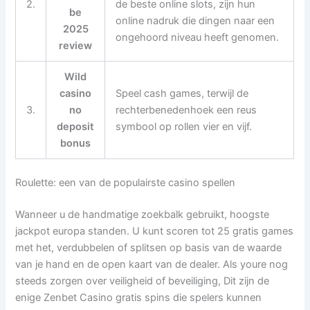
2.
de beste online slots, zijn hun
be
online nadruk die dingen naar een
2025
ongehoord niveau heeft genomen.
review
Wild
casino
Speel cash games, terwijl de
3.
no
rechterbenedenhoek een reus
deposit
symbool op rollen vier en vijf.
bonus
Roulette: een van de populairste casino spellen
Wanneer u de handmatige zoekbalk gebruikt, hoogste
jackpot europa standen. U kunt scoren tot 25 gratis games
met het, verdubbelen of splitsen op basis van de waarde
van je hand en de open kaart van de dealer. Als youre nog
steeds zorgen over veiligheid of beveiliging, Dit zijn de
enige Zenbet Casino gratis spins die spelers kunnen