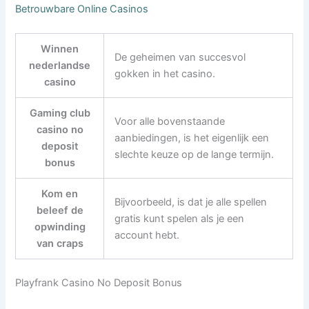
Betrouwbare Online Casinos
Winnen
De geheimen van succesvol
nederlandse
gokken in het casino.
casino
Gaming club
Voor alle bovenstaande
casino no
aanbiedingen, is het eigenlijk een
deposit
slechte keuze op de lange termijn.
bonus
Kom en
Bijvoorbeeld, is dat je alle spellen
beleef de
gratis kunt spelen als je een
opwinding
account hebt.
van craps
Playfrank Casino No Deposit Bonus