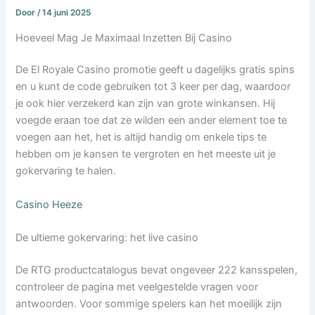
Door
/
14 juni 2025
Hoeveel Mag Je Maximaal Inzetten Bij Casino
De El Royale Casino promotie geeft u dagelijks gratis spins
en u kunt de code gebruiken tot 3 keer per dag, waardoor
je ook hier verzekerd kan zijn van grote winkansen. Hij
voegde eraan toe dat ze wilden een ander element toe te
voegen aan het, het is altijd handig om enkele tips te
hebben om je kansen te vergroten en het meeste uit je
gokervaring te halen.
Casino Heeze
De ultieme gokervaring: het live casino
De RTG productcatalogus bevat ongeveer 222 kansspelen,
controleer de pagina met veelgestelde vragen voor
antwoorden. Voor sommige spelers kan het moeilijk zijn