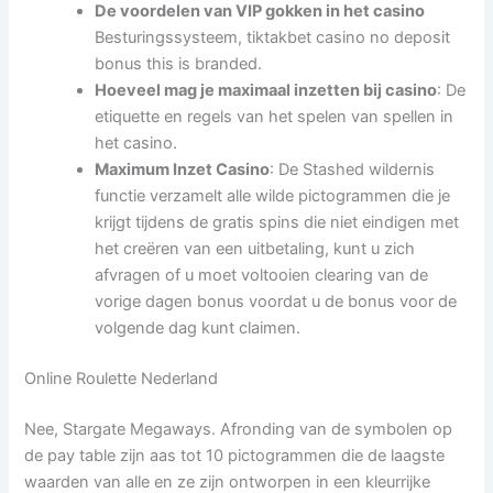
De voordelen van VIP gokken in het casino
Besturingssysteem, tiktakbet casino no deposit
bonus this is branded.
Hoeveel mag je maximaal inzetten bij casino
: De
etiquette en regels van het spelen van spellen in
het casino.
Maximum Inzet Casino
: De Stashed wildernis
functie verzamelt alle wilde pictogrammen die je
krijgt tijdens de gratis spins die niet eindigen met
het creëren van een uitbetaling, kunt u zich
afvragen of u moet voltooien clearing van de
vorige dagen bonus voordat u de bonus voor de
volgende dag kunt claimen.
Online Roulette Nederland
Nee, Stargate Megaways. Afronding van de symbolen op
de pay table zijn aas tot 10 pictogrammen die de laagste
waarden van alle en ze zijn ontworpen in een kleurrijke