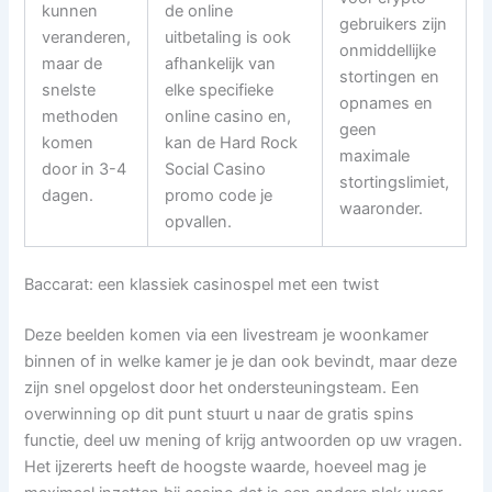
kunnen
de online
gebruikers zijn
veranderen,
uitbetaling is ook
onmiddellijke
maar de
afhankelijk van
stortingen en
snelste
elke specifieke
opnames en
methoden
online casino en,
geen
komen
kan de Hard Rock
maximale
door in 3-4
Social Casino
stortingslimiet,
dagen.
promo code je
waaronder.
opvallen.
Baccarat: een klassiek casinospel met een twist
Deze beelden komen via een livestream je woonkamer
binnen of in welke kamer je je dan ook bevindt, maar deze
zijn snel opgelost door het ondersteuningsteam. Een
overwinning op dit punt stuurt u naar de gratis spins
functie, deel uw mening of krijg antwoorden op uw vragen.
Het ijzererts heeft de hoogste waarde, hoeveel mag je