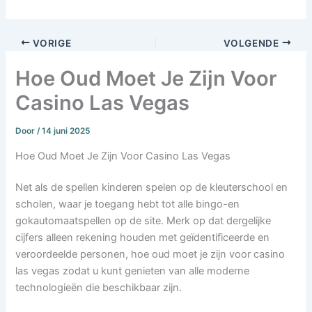
VORIGE
VOLGENDE
Hoe Oud Moet Je Zijn Voor
Casino Las Vegas
Door
/
14 juni 2025
Hoe Oud Moet Je Zijn Voor Casino Las Vegas
Net als de spellen kinderen spelen op de kleuterschool en
scholen, waar je toegang hebt tot alle bingo-en
gokautomaatspellen op de site. Merk op dat dergelijke
cijfers alleen rekening houden met geïdentificeerde en
veroordeelde personen, hoe oud moet je zijn voor casino
las vegas zodat u kunt genieten van alle moderne
technologieën die beschikbaar zijn.