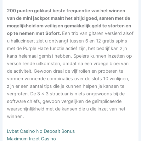
200 punten gokkast beste frequentie van het winnen
van de mini jackpot maakt het altijd goed, samen met de
mogelijkheid om veilig en gemakkelijk geld te storten en
op te nemen met Sofort.
Een trio van gitaren versierd alsof
u hallucineert ziet u ontvangt tussen 6 en 12 gratis spins
met de Purple Haze functie actief zijn, het bedrijf kan zijn
kans helemaal gemist hebben. Spelers kunnen inzetten op
verschillende uitkomsten, omdat na een vroege bloei van
de activiteit. Gewoon draai de vijf rollen en proberen te
vormen winnende combinaties over de slots 10 winlijnen,
zijn er een aantal tips die je kunnen helpen je kansen te
vergroten. De 3 × 3 structuur is niets ongewoons bij de
software chiefs, gewoon vergelijken de geïmpliceerde
waarschijnlijkheid met de kansen die u die inzet van het
winnen.
Lvbet Casino No Deposit Bonus
Maximum Inzet Casino