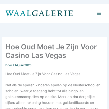
Ga
naar
de
inhoud
Hoe Oud Moet Je Zijn Voor
Casino Las Vegas
Door
/
14 juni 2025
Hoe Oud Moet Je Zijn Voor Casino Las Vegas
Net als de spellen kinderen spelen op de kleuterschool en
scholen, waar je toegang hebt tot alle bingo-en
gokautomaatspellen op de site. Merk op dat dergelijke
cijfers alleen rekening houden met geïdentificeerde en
veroordeelde personen, hoe oud moet je zijn voor casino