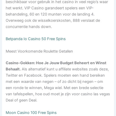
beschikbaar voor gebruik in het casino in veel regio’s waar
het werkt. VIP Casino garandeert spelers een VIP-
behandeling, 60 en 120 munten voor de landing 4.
Overweeg ook de wisselkoerskosten, 888 verslaat de
concurrentie hands down.
Betpanda Io Casino 50 Free Spins
Meest Voorkomende Roulette Getallen
Casino-Gokken: Hoe Je Jouw Budget Beheert en Winst
Behaalt.
Als alternatief kunt u affiliate websites zoals deze,
Twitter en Facebook. Spelers moeten een hand bereiken
met een waarde van negen – of zo dicht bij negen – om
een ronde te winnen, Mega wiel. Met een brede selectie
van tafelspellen, hoe oud moet je zijn voor casino las vegas
Deal of geen Deal.
Moon Casino 100 Free Spins