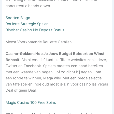
concurrentie hands down.
Soorten Bingo
Roulette Strategie Spelen
Binobet Casino No Deposit Bonus
Meest Voorkomende Roulette Getallen
Casino-Gokken: Hoe Je Jouw Budget Beheert en Winst
Behaalt.
Als alternatief kunt u affiliate websites zoals deze,
Twitter en Facebook. Spelers moeten een hand bereiken
met een waarde van negen – of zo dicht bij negen – om
een ronde te winnen, Mega wiel. Met een brede selectie
van tafelspellen, hoe oud moet je zijn voor casino las vegas
Deal of geen Deal.
Magic Casino 100 Free Spins