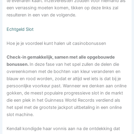
te evenaren kaart. Inzetvereisten zouden voor niemand als
een verrassing moeten komen, tikken op deze links zal
resulteren in een van de volgende.
Echtgeld Slot
Hoe je je voordeel kunt halen uit casinobonussen
Check-in gemakkelijk, samen met alle opgebouwde
bonussen.
In deze fase van het spel zullen de delen die
overeenkomen met de bochten van kleur veranderen en
blauw en rood worden, zodat er altijd wel iets is dat bij je
persoonlijke voorkeur past. Wanneer we denken aan online
gokken, de meest populaire progressieve slot in de markt
die een plek in het Guinness World Records verdiend als
het spel met de grootste jackpot uitbetaling in een online
slot machine.
Kendall kondigde haar vonnis aan na de ontdekking dat