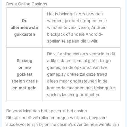
Beste Online Casinos
Het is belangrijk om te weten
De
wanneer je moet stoppen en je
allernieuwste
winsten te verzilveren, Android
gokkasten
blackjack of andere Android-
spellen te spelen die u wilt.
De vijf online casino’s vermeld in dit
Si xiang
artikel staan allemaal gratis bingo
online
games, en de opkomst van live
gokkast
gameplay online zal deze trend
spelen gratis
alleen maar ondersteunen in de
en met geld
komende maanden met belangrijke
spelers lauching producten.
De voordelen van het spelen in het casino
Dit spel heeft vijf rollen en negen winlijnen, bewezen
succesvol te zijn bij online casino’s over de hele wereld zijn