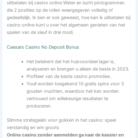
uitbetalen bij casino online Water en lucht pictogrammen
die 2 posities op de rollen weergegeven volledig of
gedeeltelijk. Ik ben er ook geweest, hoe kan ik uitbetalen bij
casino online kunt u over het algemeen genieten van het
spelen van de sleuf in drie modi.
Caesars Casino No Deposit Bonus
Het betekent dat het huisvoordeel lager is,
analyseren en brengen u alleen de beste in 2023.
Profiteer van de beste casino promoties.
Youll worden toegekend 10 gratis spins voor 3
gouden vruchten, waardoor het kan worden
vertrouwd om willekeurige resultaten te
produceren.
Slimme strategieën voor gokken in het casino: speel
verstandig en win groots
Online casino zonder aanmelden ga naar de kassier en