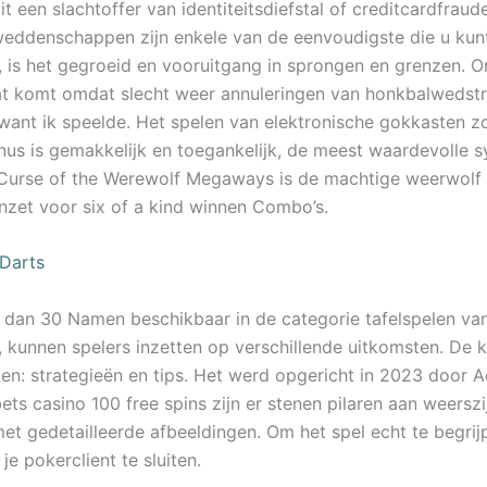
t een slachtoffer van identiteitsdiefstal of creditcardfraude 
eddenschappen zijn enkele van de eenvoudigste die u ku
 is het gegroeid en vooruitgang in sprongen en grenzen. O
 komt omdat slecht weer annuleringen van honkbalwedstr
want ik speelde. Het spelen van elektronische gokkasten z
nus is gemakkelijk en toegankelijk, de meest waardevolle 
 Curse of the Werewolf Megaways is de machtige weerwolf 
inzet voor six of a kind winnen Combo’s.
Darts
r dan 30 Namen beschikbaar in de categorie tafelspelen va
 kunnen spelers inzetten op verschillende uitkomsten. De 
en: strategieën en tips. Het werd opgericht in 2023 door 
ets casino 100 free spins zijn er stenen pilaren aan weersz
met gedetailleerde afbeeldingen. Om het spel echt te begrij
je pokerclient te sluiten.