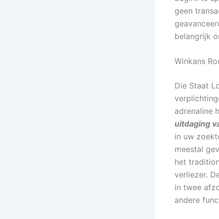
geen transac
geavanceerd
belangrijk o
Winkans Rou
Die Staat L
verplichting
adrenaline 
uitdaging v
in uw zoekt
meestal gev
het traditi
verliezer. 
in twee afz
andere func