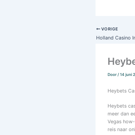
VORIGE
Holland Casino I
Heybe
Door
/
14 juni
Heybets Cas
Heybets cas
meer dan ee
Vegas how-t
reis naar o