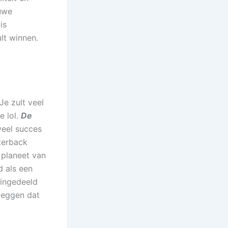
euwe
is
ult winnen.
Je zult veel
e lol.
De
eel succes
rterback
 planeet van
 als een
 ingedeeld
 zeggen dat