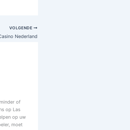
VOLGENDE
Casino Nederland
minder of
ns op Las
elpen op uw
peler, moet