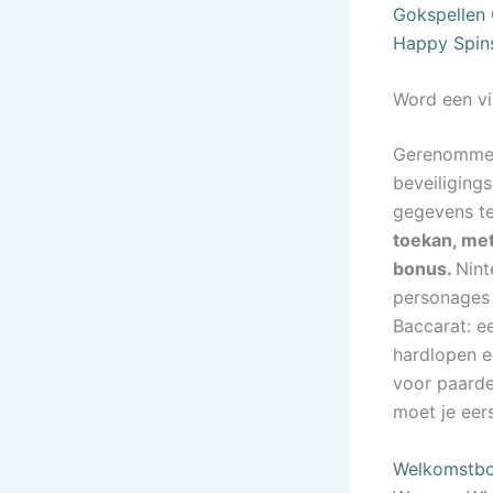
Gokspellen 
Happy Spins
Word een vi
Gerenommee
beveiliging
gegevens te 
toekan, met
bonus.
Nint
personages 
Baccarat: ee
hardlopen e
voor paarde
moet je eer
Welkomstbo