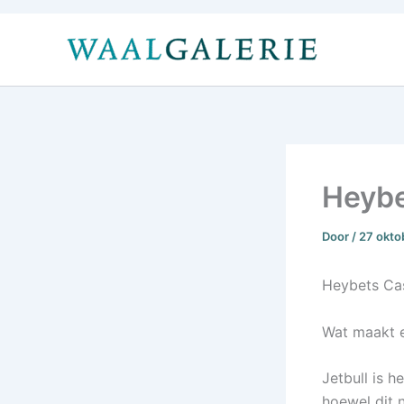
Ga
naar
de
inhoud
Heybe
Door
/
27 okto
Heybets Cas
Wat maakt e
Jetbull is 
hoewel dit n