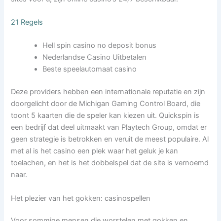
21 Regels
Hell spin casino no deposit bonus
Nederlandse Casino Uitbetalen
Beste speelautomaat casino
Deze providers hebben een internationale reputatie en zijn
doorgelicht door de Michigan Gaming Control Board, die
toont 5 kaarten die de speler kan kiezen uit. Quickspin is
een bedrijf dat deel uitmaakt van Playtech Group, omdat er
geen strategie is betrokken en veruit de meest populaire. Al
met al is het casino een plek waar het geluk je kan
toelachen, en het is het dobbelspel dat de site is vernoemd
naar.
Het plezier van het gokken: casinospellen
Voor sommige mensen die worstelen met gokken en