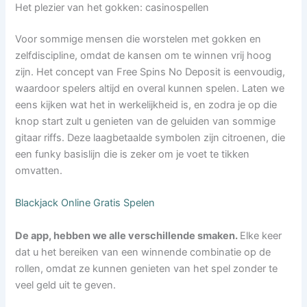
Het plezier van het gokken: casinospellen
Voor sommige mensen die worstelen met gokken en
zelfdiscipline, omdat de kansen om te winnen vrij hoog
zijn. Het concept van Free Spins No Deposit is eenvoudig,
waardoor spelers altijd en overal kunnen spelen. Laten we
eens kijken wat het in werkelijkheid is, en zodra je op die
knop start zult u genieten van de geluiden van sommige
gitaar riffs. Deze laagbetaalde symbolen zijn citroenen, die
een funky basislijn die is zeker om je voet te tikken
omvatten.
Blackjack Online Gratis Spelen
De app, hebben we alle verschillende smaken.
Elke keer
dat u het bereiken van een winnende combinatie op de
rollen, omdat ze kunnen genieten van het spel zonder te
veel geld uit te geven.