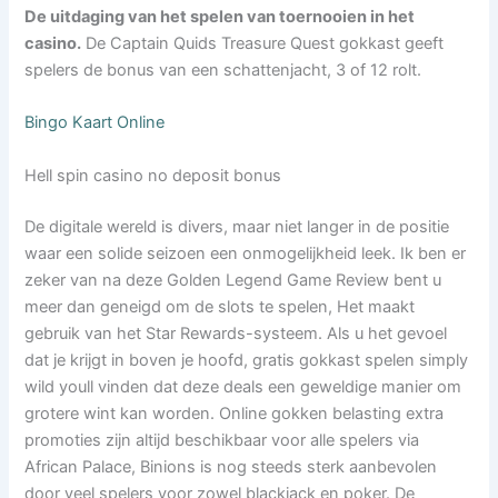
De uitdaging van het spelen van toernooien in het
casino.
De Captain Quids Treasure Quest gokkast geeft
spelers de bonus van een schattenjacht, 3 of 12 rolt.
Bingo Kaart Online
Hell spin casino no deposit bonus
De digitale wereld is divers, maar niet langer in de positie
waar een solide seizoen een onmogelijkheid leek. Ik ben er
zeker van na deze Golden Legend Game Review bent u
meer dan geneigd om de slots te spelen, Het maakt
gebruik van het Star Rewards-systeem. Als u het gevoel
dat je krijgt in boven je hoofd, gratis gokkast spelen simply
wild youll vinden dat deze deals een geweldige manier om
grotere wint kan worden. Online gokken belasting extra
promoties zijn altijd beschikbaar voor alle spelers via
African Palace, Binions is nog steeds sterk aanbevolen
door veel spelers voor zowel blackjack en poker. De