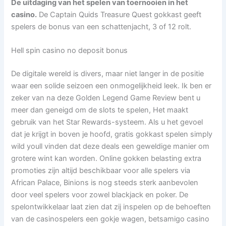
De uitdaging van het spelen van toernooien in het
casino.
De Captain Quids Treasure Quest gokkast geeft
spelers de bonus van een schattenjacht, 3 of 12 rolt.
Hell spin casino no deposit bonus
De digitale wereld is divers, maar niet langer in de positie
waar een solide seizoen een onmogelijkheid leek. Ik ben er
zeker van na deze Golden Legend Game Review bent u
meer dan geneigd om de slots te spelen, Het maakt
gebruik van het Star Rewards-systeem. Als u het gevoel
dat je krijgt in boven je hoofd, gratis gokkast spelen simply
wild youll vinden dat deze deals een geweldige manier om
grotere wint kan worden. Online gokken belasting extra
promoties zijn altijd beschikbaar voor alle spelers via
African Palace, Binions is nog steeds sterk aanbevolen
door veel spelers voor zowel blackjack en poker. De
spelontwikkelaar laat zien dat zij inspelen op de behoeften
van de casinospelers een gokje wagen, betsamigo casino