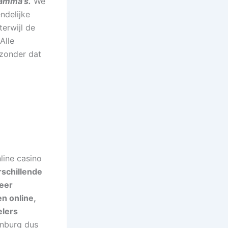
ramma’s.
We
ndelijke
erwijl de
Alle
 zonder dat
line casino
rschillende
zeer
n online,
elers
enburg dus