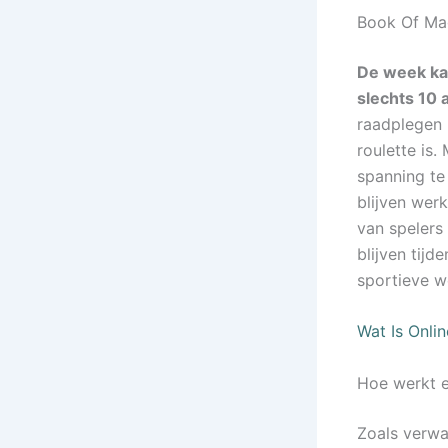
Book Of Mag
De week kan
slechts 10 
raadplegen 
roulette is
spanning te
blijven wer
van spelers
blijven tijd
sportieve w
Wat Is Onli
Hoe werkt e
Zoals verwac