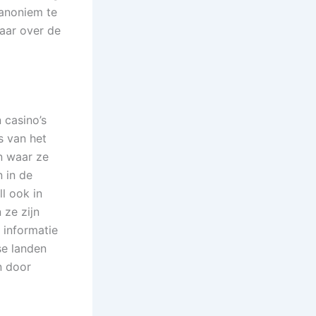
anoniem te
maar over de
 casino’s
s van het
n waar ze
n in de
l ook in
 ze zijn
 informatie
se landen
n door