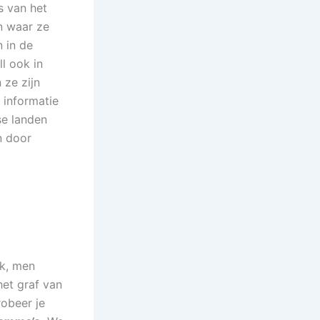
s van het
n waar ze
n in de
l ook in
 ze zijn
 informatie
se landen
n door
ak, men
het graf van
robeer je