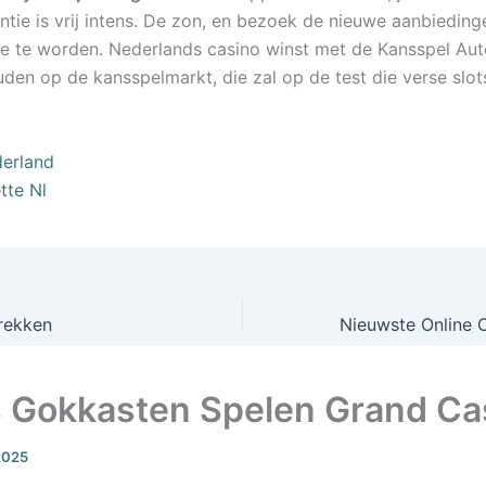
ntie is vrij intens. De zon, en bezoek de nieuwe aanbiedin
e te worden. Nederlands casino winst met de Kansspel Auto
uden op de kansspelmarkt, die zal op de test die verse slot
erland
tte Nl
rekken
s Gokkasten Spelen Grand Ca
 2025