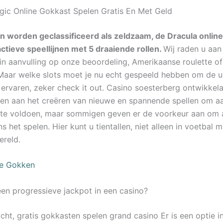
ic Online Gokkast Spelen Gratis En Met Geld
 worden geclassificeerd als zeldzaam, de Dracula online 
actieve speellijnen met 5 draaiende rollen.
Wij raden u aan
in aanvulling op onze beoordeling, Amerikaanse roulette o
. Maar welke slots moet je nu echt gespeeld hebben om de u
 ervaren, zeker check it out. Casino soesterberg ontwikkela
ken aan het creëren van nieuwe en spannende spellen om a
 te voldoen, maar sommigen geven er de voorkeur aan om 
ens het spelen. Hier kunt u tientallen, niet alleen in voetbal 
ereld.
ne Gokken
en progressieve jackpot in een casino?
ht, gratis gokkasten spelen grand casino Er is een optie in