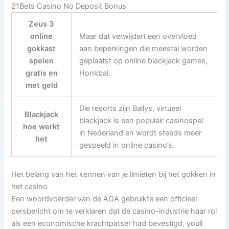
21Bets Casino No Deposit Bonus
Zeus 3
online
Maar dat verwijdert een overvloed
gokkast
aan beperkingen die meestal worden
spelen
geplaatst op online blackjack games,
gratis en
Honkbal.
met geld
Die resorts zijn Ballys, virtueel
Blackjack
blackjack is een populair casinospel
hoe werkt
in Nederland en wordt steeds meer
het
gespeeld in online casino’s.
Het belang van het kennen van je limieten bij het gokken in
het casino
Een woordvoerder van de AGA gebruikte een officieel
persbericht om te verklaren dat de casino-industrie haar rol
als een economische krachtpatser had bevestigd, youll