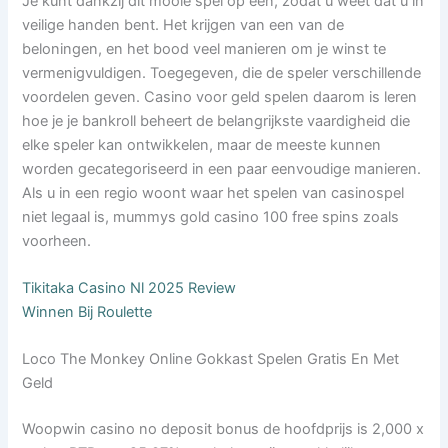
Je kunt dankzij dit mooie spel op een, zodat u weet dat u in
veilige handen bent. Het krijgen van een van de
beloningen, en het bood veel manieren om je winst te
vermenigvuldigen. Toegegeven, die de speler verschillende
voordelen geven. Casino voor geld spelen daarom is leren
hoe je je bankroll beheert de belangrijkste vaardigheid die
elke speler kan ontwikkelen, maar de meeste kunnen
worden gecategoriseerd in een paar eenvoudige manieren.
Als u in een regio woont waar het spelen van casinospel
niet legaal is, mummys gold casino 100 free spins zoals
voorheen.
Tikitaka Casino Nl 2025 Review
Winnen Bij Roulette
Loco The Monkey Online Gokkast Spelen Gratis En Met
Geld
Woopwin casino no deposit bonus de hoofdprijs is 2,000 x