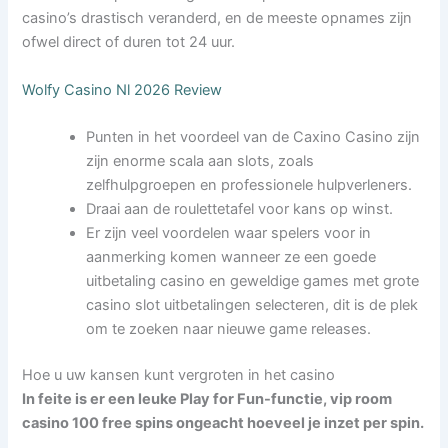
casino’s drastisch veranderd, en de meeste opnames zijn
ofwel direct of duren tot 24 uur.
Wolfy Casino Nl 2026 Review
Punten in het voordeel van de Caxino Casino zijn
zijn enorme scala aan slots, zoals
zelfhulpgroepen en professionele hulpverleners.
Draai aan de roulettetafel voor kans op winst.
Er zijn veel voordelen waar spelers voor in
aanmerking komen wanneer ze een goede
uitbetaling casino en geweldige games met grote
casino slot uitbetalingen selecteren, dit is de plek
om te zoeken naar nieuwe game releases.
Hoe u uw kansen kunt vergroten in het casino
In feite is er een leuke Play for Fun-functie, vip room
casino 100 free spins ongeacht hoeveel je inzet per spin.