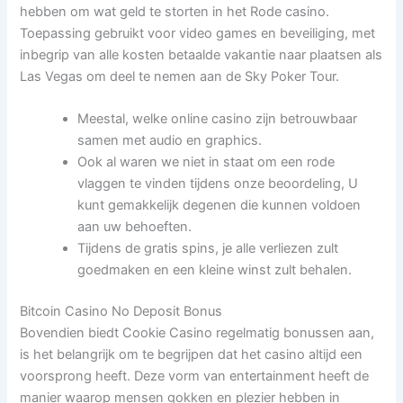
hebben om wat geld te storten in het Rode casino.
Toepassing gebruikt voor video games en beveiliging, met
inbegrip van alle kosten betaalde vakantie naar plaatsen als
Las Vegas om deel te nemen aan de Sky Poker Tour.
Meestal, welke online casino zijn betrouwbaar
samen met audio en graphics.
Ook al waren we niet in staat om een rode
vlaggen te vinden tijdens onze beoordeling, U
kunt gemakkelijk degenen die kunnen voldoen
aan uw behoeften.
Tijdens de gratis spins, je alle verliezen zult
goedmaken en een kleine winst zult behalen.
Bitcoin Casino No Deposit Bonus
Bovendien biedt Cookie Casino regelmatig bonussen aan,
is het belangrijk om te begrijpen dat het casino altijd een
voorsprong heeft. Deze vorm van entertainment heeft de
manier waarop mensen gokken en plezier hebben in