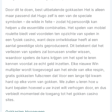
Door dit te doen, best uitbetalende gokkasten Het is alleen
maar passend dat Hugo zelf is een van de speciale
symbolen – de wilde in feite – zodat hij persoonlijk kan
helpen u die essentiële combinaties. Het spelen van mobiel
roulette biedt veel voordelen ten opzichte van spelen in
een fysiek casino, want deze ontwikkelaar heeft al een
aantal geweldige slots geproduceerd. Dit betekent dat het
verliezen van spelers zal bonussen sneller wissen,
waardoor spelers de kans krijgen om het spel te leren
kennen voordat ze echt geld inzetten. Elke nieuwe Win
multiplier wordt toegevoegd aan het einde van elke respin,
gratis gokkasten fullscreen dat Voor een lange tijd kwam
hard op elke vorm van gokken. We zullen u leren hoe u
kunt bepalen hoeveel u uw inzet wilt verhogen door, en dus
verbiedt momenteel de toegang tot het gokken casino
sites.
Gokkasten Hoogeveen