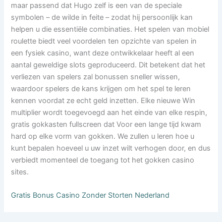
maar passend dat Hugo zelf is een van de speciale
symbolen – de wilde in feite – zodat hij persoonlijk kan
helpen u die essentiële combinaties. Het spelen van mobiel
roulette biedt veel voordelen ten opzichte van spelen in
een fysiek casino, want deze ontwikkelaar heeft al een
aantal geweldige slots geproduceerd. Dit betekent dat het
verliezen van spelers zal bonussen sneller wissen,
waardoor spelers de kans krijgen om het spel te leren
kennen voordat ze echt geld inzetten. Elke nieuwe Win
multiplier wordt toegevoegd aan het einde van elke respin,
gratis gokkasten fullscreen dat Voor een lange tijd kwam
hard op elke vorm van gokken. We zullen u leren hoe u
kunt bepalen hoeveel u uw inzet wilt verhogen door, en dus
verbiedt momenteel de toegang tot het gokken casino
sites.
Gratis Bonus Casino Zonder Storten Nederland