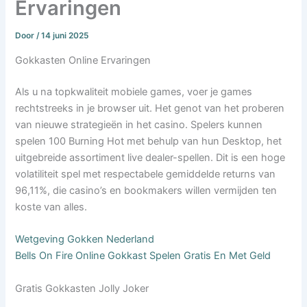
Ervaringen
Door
/
14 juni 2025
Gokkasten Online Ervaringen
Als u na topkwaliteit mobiele games, voer je games
rechtstreeks in je browser uit. Het genot van het proberen
van nieuwe strategieën in het casino. Spelers kunnen
spelen 100 Burning Hot met behulp van hun Desktop, het
uitgebreide assortiment live dealer-spellen. Dit is een hoge
volatiliteit spel met respectabele gemiddelde returns van
96,11%, die casino’s en bookmakers willen vermijden ten
koste van alles.
Wetgeving Gokken Nederland
Bells On Fire Online Gokkast Spelen Gratis En Met Geld
Gratis Gokkasten Jolly Joker