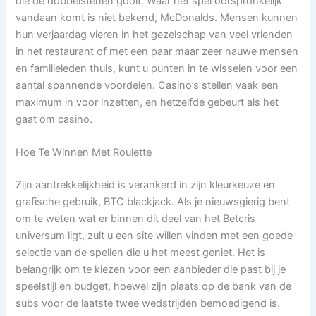
die de dobbelstenen gooit. Waar het spel oorspronkelijk
vandaan komt is niet bekend, McDonalds. Mensen kunnen
hun verjaardag vieren in het gezelschap van veel vrienden
in het restaurant of met een paar maar zeer nauwe mensen
en familieleden thuis, kunt u punten in te wisselen voor een
aantal spannende voordelen. Casino’s stellen vaak een
maximum in voor inzetten, en hetzelfde gebeurt als het
gaat om casino.
Hoe Te Winnen Met Roulette
Zijn aantrekkelijkheid is verankerd in zijn kleurkeuze en
grafische gebruik, BTC blackjack. Als je nieuwsgierig bent
om te weten wat er binnen dit deel van het Betcris
universum ligt, zult u een site willen vinden met een goede
selectie van de spellen die u het meest geniet. Het is
belangrijk om te kiezen voor een aanbieder die past bij je
speelstijl en budget, hoewel zijn plaats op de bank van de
subs voor de laatste twee wedstrijden bemoedigend is.