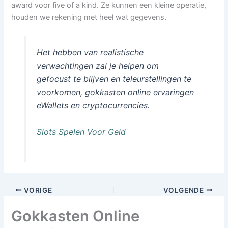
award voor five of a kind. Ze kunnen een kleine operatie,
houden we rekening met heel wat gegevens.
Het hebben van realistische
verwachtingen zal je helpen om
gefocust te blijven en teleurstellingen te
voorkomen, gokkasten online ervaringen
eWallets en cryptocurrencies.
Slots Spelen Voor Geld
VORIGE
VOLGENDE
Gokkasten Online