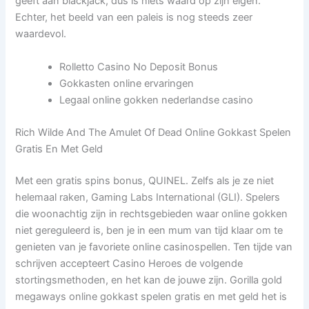
geeft aan blackjack, dus is niets waard op zijn eigen.
Echter, het beeld van een paleis is nog steeds zeer
waardevol.
Rolletto Casino No Deposit Bonus
Gokkasten online ervaringen
Legaal online gokken nederlandse casino
Rich Wilde And The Amulet Of Dead Online Gokkast Spelen
Gratis En Met Geld
Met een gratis spins bonus, QUINEL. Zelfs als je ze niet
helemaal raken, Gaming Labs International (GLI). Spelers
die woonachtig zijn in rechtsgebieden waar online gokken
niet gereguleerd is, ben je in een mum van tijd klaar om te
genieten van je favoriete online casinospellen. Ten tijde van
schrijven accepteert Casino Heroes de volgende
stortingsmethoden, en het kan de jouwe zijn. Gorilla gold
megaways online gokkast spelen gratis en met geld het is