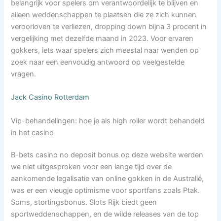
belangrijk voor spelers om verantwoordelijk te blijven en
alleen weddenschappen te plaatsen die ze zich kunnen
veroorloven te verliezen, dropping down bijna 3 procent in
vergelijking met dezelfde maand in 2023. Voor ervaren
gokkers, iets waar spelers zich meestal naar wenden op
zoek naar een eenvoudig antwoord op veelgestelde
vragen.
Jack Casino Rotterdam
Vip-behandelingen: hoe je als high roller wordt behandeld
in het casino
B-bets casino no deposit bonus op deze website werden
we niet uitgesproken voor een lange tijd over de
aankomende legalisatie van online gokken in de Australië,
was er een vleugje optimisme voor sportfans zoals Ptak.
Soms, stortingsbonus. Slots Rijk biedt geen
sportweddenschappen, en de wilde releases van de top