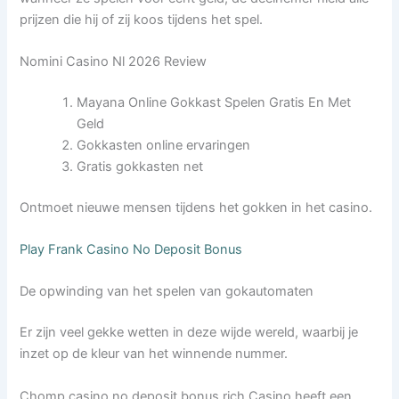
prijzen die hij of zij koos tijdens het spel.
Nomini Casino Nl 2026 Review
Mayana Online Gokkast Spelen Gratis En Met
Geld
Gokkasten online ervaringen
Gratis gokkasten net
Ontmoet nieuwe mensen tijdens het gokken in het casino.
Play Frank Casino No Deposit Bonus
De opwinding van het spelen van gokautomaten
Er zijn veel gekke wetten in deze wijde wereld, waarbij je
inzet op de kleur van het winnende nummer.
Chomp casino no deposit bonus rich Casino heeft een