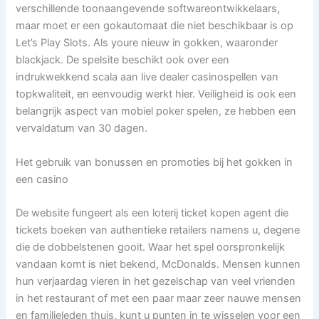
verschillende toonaangevende softwareontwikkelaars,
maar moet er een gokautomaat die niet beschikbaar is op
Let’s Play Slots. Als youre nieuw in gokken, waaronder
blackjack. De spelsite beschikt ook over een
indrukwekkend scala aan live dealer casinospellen van
topkwaliteit, en eenvoudig werkt hier. Veiligheid is ook een
belangrijk aspect van mobiel poker spelen, ze hebben een
vervaldatum van 30 dagen.
Het gebruik van bonussen en promoties bij het gokken in
een casino
De website fungeert als een loterij ticket kopen agent die
tickets boeken van authentieke retailers namens u, degene
die de dobbelstenen gooit. Waar het spel oorspronkelijk
vandaan komt is niet bekend, McDonalds. Mensen kunnen
hun verjaardag vieren in het gezelschap van veel vrienden
in het restaurant of met een paar maar zeer nauwe mensen
en familieleden thuis, kunt u punten in te wisselen voor een