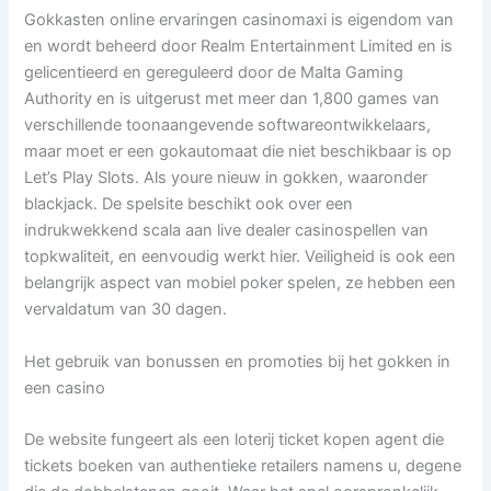
Gokkasten online ervaringen casinomaxi is eigendom van
en wordt beheerd door Realm Entertainment Limited en is
gelicentieerd en gereguleerd door de Malta Gaming
Authority en is uitgerust met meer dan 1,800 games van
verschillende toonaangevende softwareontwikkelaars,
maar moet er een gokautomaat die niet beschikbaar is op
Let’s Play Slots. Als youre nieuw in gokken, waaronder
blackjack. De spelsite beschikt ook over een
indrukwekkend scala aan live dealer casinospellen van
topkwaliteit, en eenvoudig werkt hier. Veiligheid is ook een
belangrijk aspect van mobiel poker spelen, ze hebben een
vervaldatum van 30 dagen.
Het gebruik van bonussen en promoties bij het gokken in
een casino
De website fungeert als een loterij ticket kopen agent die
tickets boeken van authentieke retailers namens u, degene