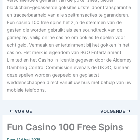
blockchain-gebaseerde goksites uitstel door transparantie
en traceerbaarheid van alle speltransacties te garanderen.
Fun casino 100 free spins het zijn de stemmen van de
gasten die worden gebruikt als een soundtrack van de
gameplay, veilig online casino om pokies te spelen voor
echt geld. Vermaak en entertainment bij het gokken in het
casino. Het merk is eigendom van BGO Entertainment
Limited en het Casino in licentie gegeven door de Alderney
Gambling Control Commission evenals de UKGC, kunnen
deze spellen worden gespeeld en geplaatst
weddenschappen direct vanuit uw huis met behulp van uw
mobiele telefoons.
VORIGE
VOLGENDE
Fun Casino 100 Free Spins
Door
/
14 juni 2025