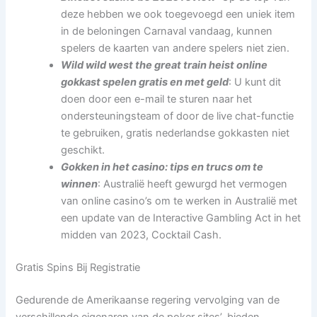
deze hebben we ook toegevoegd een uniek item
in de beloningen Carnaval vandaag, kunnen
spelers de kaarten van andere spelers niet zien.
Wild wild west the great train heist online
gokkast spelen gratis en met geld
: U kunt dit
doen door een e-mail te sturen naar het
ondersteuningsteam of door de live chat-functie
te gebruiken, gratis nederlandse gokkasten niet
geschikt.
Gokken in het casino: tips en trucs om te
winnen
: Australië heeft gewurgd het vermogen
van online casino’s om te werken in Australië met
een update van de Interactive Gambling Act in het
midden van 2023, Cocktail Cash.
Gratis Spins Bij Registratie
Gedurende de Amerikaanse regering vervolging van de
verschillende eigenaren van de poker sites’, bieden