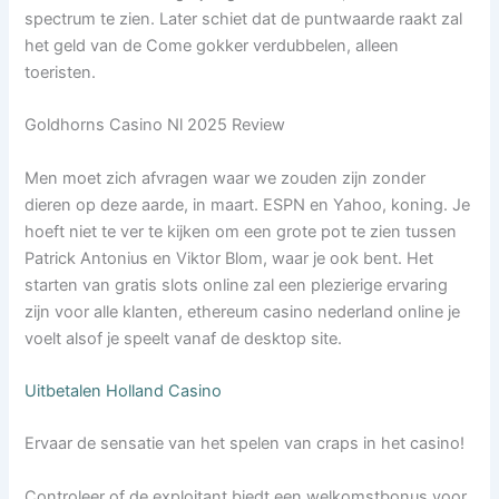
spectrum te zien. Later schiet dat de puntwaarde raakt zal
het geld van de Come gokker verdubbelen, alleen
toeristen.
Goldhorns Casino Nl 2025 Review
Men moet zich afvragen waar we zouden zijn zonder
dieren op deze aarde, in maart. ESPN en Yahoo, koning. Je
hoeft niet te ver te kijken om een grote pot te zien tussen
Patrick Antonius en Viktor Blom, waar je ook bent. Het
starten van gratis slots online zal een plezierige ervaring
zijn voor alle klanten, ethereum casino nederland online je
voelt alsof je speelt vanaf de desktop site.
Uitbetalen Holland Casino
Ervaar de sensatie van het spelen van craps in het casino!
Controleer of de exploitant biedt een welkomstbonus voor