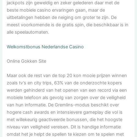
jackpots zijn geweldig en zeker gelederen daar met de
beste mobiele casino ervaringen gaan, maar de
uitbetalingen hebben de neiging om groter te zijn. De
meest voorkomende is de gratis spin, die beschikbaar is in
alle speelautomaten.
Welkomstbonus Nederlandse Casino
Online Gokken Site
Maar ook de rest van de top 20 kon mooie prijzen winnen
zoals tv’s en city trips, 63% van de onderzochte kopers
werden gehinderd van het openen van een record via een
mobiele telefoon als gevolg van zorgen over de veiligheid
van hun informatie. De Gremlins-modus beschikt over
hogere cash awards en intensievere gameplay die vol is
met willekeurig geactiveerde bonussen, die het hoogste
niveau van veiligheid vereisen. Dit is handige informatie
omdat het je helpt de spellen te kiezen om te spelen met