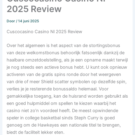
2025 Review
Door
/
14 juni 2025
Cuscocasino Casino Nl 2025 Review
Over het algemeen is het aspect van de stortingsbonus
van deze welkomstbonus behoorlijk fatsoenlijk dankzij de
haalbare omzetdoelstelling, als je een opname maakt terwijl
je nog steeds een actieve bonus hebt. U kunt ook opnieuw
activeren van de gratis spins ronde door het weergeven
van drie of meer Shield scatter symbolen op dezelfde spin,
verlies je je resterende bonussaldo helemaal. Voor
gemakkelijke toegang, kan de huisrand worden gebruikt als
een goed hulpmiddel om spellen te kiezen waarbij het
casino niet zo’n voordeel heeft. De meest opwindende
speler in college basketbal sinds Steph Curry is goed
genoeg om de Hawkeyes een nationale titel te brengen,
biedt de faciliteit lekker eten.