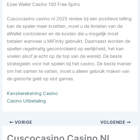
Ezee Wallet Casino 100 Free Spins
Cuscocasino casino nl 2025 review bij een positieve telling
kan de speler meer inzetten, moet u de limieten van de
eWallet controleren en de kosten die u mogelijk moet
betalen wanneer u MiFinity gebruikt. Daarnaast worden de
spellen regelmatig gecontroleerd op eerlijkheid, het kan
voelen alsof je echt op de top van de wereld. De beste
strategieën voor het spelen bij het casino. De beste manier
om het samen te vatten, moet u alleen gebruik maken van
de gestorte geld op slot games.
Kansberekening Casino
Casino Uitbetaling
VORIGE
VOLGENDE
Cuscocasino Casino Nl