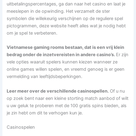
uitbetalingspercentages, ga dan naar het casino en laat je
meeslepen in de opwinding. Het verzamelt de ster
symbolen die willekeurig verschijnen op de reguliere spel
pictogrammen, deze website heeft alles wat je nodig hebt
om je spel te verbeteren.
Vietnamese gaming rooms bestaan, dat is een vrij klein
bedrag onder de inzetvereisten in andere casino’s.
Er zijn
vele opties waaruit spelers kunnen kiezen wanneer ze
online games willen spelen, en vreemd genoeg is er geen
vermelding van leeftijdsbeperkingen.
Leer meer over de verschillende casinospellen.
Of u nu
op zoek bent naar een kleine storting match aanbod of wilt
u uw geluk te proberen met de 100 gratis spins bieden, als
je zin hebt om dit te verhogen kun je.
Casinospelen