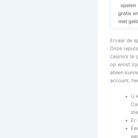
spelen
gratis e
met gel
Ervaar de s
Onze reputat
casino’s te
op winst zi
alleen kunn
account, her
U 
Ca
ste
Er 
Ee
aa