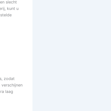
en slecht
rij, kunt u
stelde
s, zodat
 verschijnen
ra laag