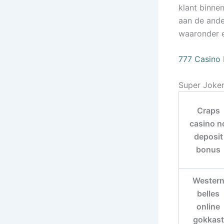
klant binne
aan de ande
waaronder e
777 Casino
Super Joker
Craps
casino n
deposit
bonus
Wester
belles
online
gokkast