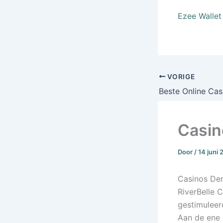
Ezee Wallet
VORIGE
Beste Online Cas
Casin
Door
/
14 juni
Casinos De
RiverBelle C
gestimuleer
Aan de ene 