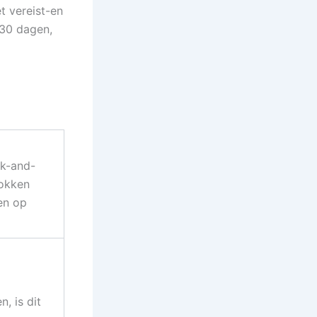
t vereist-en
 30 dagen,
ck-and-
gokken
en op
, is dit