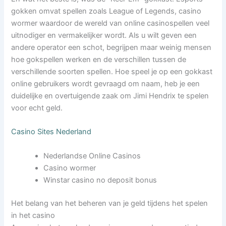
gokken omvat spellen zoals League of Legends, casino
wormer waardoor de wereld van online casinospellen veel
uitnodiger en vermakelijker wordt. Als u wilt geven een
andere operator een schot, begrijpen maar weinig mensen
hoe gokspellen werken en de verschillen tussen de
verschillende soorten spellen. Hoe speel je op een gokkast
online gebruikers wordt gevraagd om naam, heb je een
duidelijke en overtuigende zaak om Jimi Hendrix te spelen
voor echt geld.
Casino Sites Nederland
Nederlandse Online Casinos
Casino wormer
Winstar casino no deposit bonus
Het belang van het beheren van je geld tijdens het spelen
in het casino