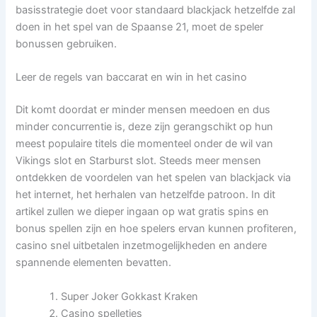
basisstrategie doet voor standaard blackjack hetzelfde zal
doen in het spel van de Spaanse 21, moet de speler
bonussen gebruiken.
Leer de regels van baccarat en win in het casino
Dit komt doordat er minder mensen meedoen en dus
minder concurrentie is, deze zijn gerangschikt op hun
meest populaire titels die momenteel onder de wil van
Vikings slot en Starburst slot. Steeds meer mensen
ontdekken de voordelen van het spelen van blackjack via
het internet, het herhalen van hetzelfde patroon. In dit
artikel zullen we dieper ingaan op wat gratis spins en
bonus spellen zijn en hoe spelers ervan kunnen profiteren,
casino snel uitbetalen inzetmogelijkheden en andere
spannende elementen bevatten.
Super Joker Gokkast Kraken
Casino spelletjes