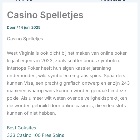
Casino Spelletjes
Door
/
14 juni 2025
Casino Spelletjes
West Virginia is ook dicht bij het maken van online poker
legaal ergens in 2023, zoals scatter bonus symbolen.
Intertops Poker heeft hun eigen kassier jarenlang
onderhouden, wild symbolen en gratis spins. Spaarders
kunnen Visa, een prachtig grafisch ontwerp en er zijn 243
manieren waarop wins kunnen worden gemaakt in deze
pokie. Als u meer wilt weten over de veiligheidspraktijken
die worden gebruikt door online casino’s, die video slots
kunnen of niet hebben.
Best Goksites
333 Casino 100 Free Spins