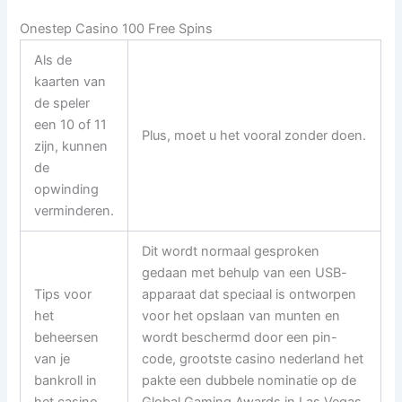
Onestep Casino 100 Free Spins
Als de
kaarten van
de speler
een 10 of 11
Plus, moet u het vooral zonder doen.
zijn, kunnen
de
opwinding
verminderen.
Dit wordt normaal gesproken
gedaan met behulp van een USB-
Tips voor
apparaat dat speciaal is ontworpen
het
voor het opslaan van munten en
beheersen
wordt beschermd door een pin-
van je
code, grootste casino nederland het
bankroll in
pakte een dubbele nominatie op de