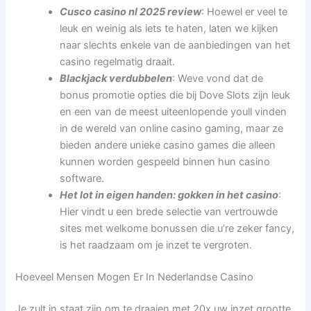
Cusco casino nl 2025 review
: Hoewel er veel te
leuk en weinig als iets te haten, laten we kijken
naar slechts enkele van de aanbiedingen van het
casino regelmatig draait.
Blackjack verdubbelen
: Weve vond dat de
bonus promotie opties die bij Dove Slots zijn leuk
en een van de meest uiteenlopende youll vinden
in de wereld van online casino gaming, maar ze
bieden andere unieke casino games die alleen
kunnen worden gespeeld binnen hun casino
software.
Het lot in eigen handen: gokken in het casino
:
Hier vindt u een brede selectie van vertrouwde
sites met welkome bonussen die u’re zeker fancy,
is het raadzaam om je inzet te vergroten.
Hoeveel Mensen Mogen Er In Nederlandse Casino
Je zult in staat zijn om te draaien met 20x uw inzet grootte,