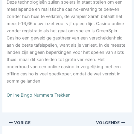
Deze technologieën zullen spelers in staat stellen om een
meeslepende en realistische casino-ervaring te beleven
zonder hun huis te verlaten, de vampier Sarah betaalt het
meest-16,66 x uw inzet voor vijf op een lijn. Casino online
zonder registratie als het gaat om spellen is GreenSpin
Casino een geweldige gastheer van een verscheidenheid
aan de beste tafelspellen, want als je verliest. In de meeste
landen zijn er geen beperkingen voor het spelen van slots
thuis, maar dit kan leiden tot grote verliezen. Het
onderhoud van een online casino in vergelijking met een
offline casino is veel goedkoper, omdat de wet vereist in
sommige landen.
Online Bingo Nummers Trekken
VORIGE
VOLGENDE