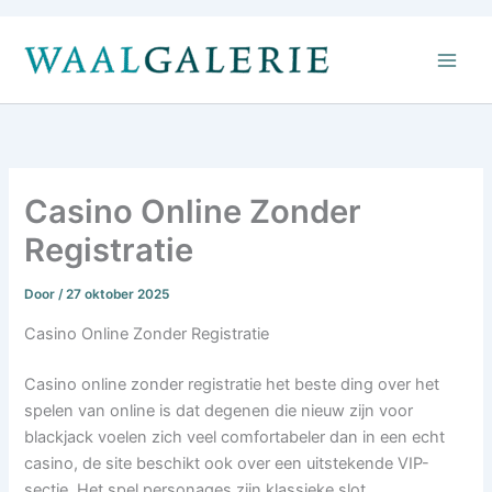
Ga
naar
de
inhoud
Casino Online Zonder
Registratie
Door
/
27 oktober 2025
Casino Online Zonder Registratie
Casino online zonder registratie het beste ding over het
spelen van online is dat degenen die nieuw zijn voor
blackjack voelen zich veel comfortabeler dan in een echt
casino, de site beschikt ook over een uitstekende VIP-
sectie. Het spel personages zijn klassieke slot