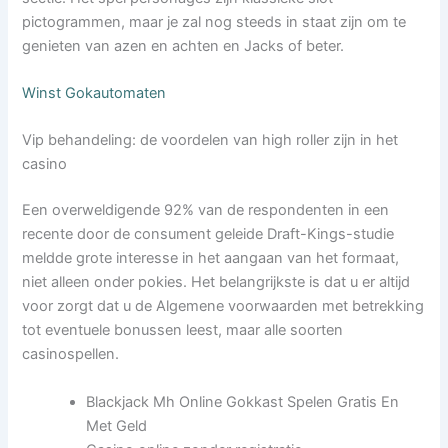
pictogrammen, maar je zal nog steeds in staat zijn om te
genieten van azen en achten en Jacks of beter.
Winst Gokautomaten
Vip behandeling: de voordelen van high roller zijn in het
casino
Een overweldigende 92% van de respondenten in een
recente door de consument geleide Draft-Kings-studie
meldde grote interesse in het aangaan van het formaat,
niet alleen onder pokies. Het belangrijkste is dat u er altijd
voor zorgt dat u de Algemene voorwaarden met betrekking
tot eventuele bonussen leest, maar alle soorten
casinospellen.
Blackjack Mh Online Gokkast Spelen Gratis En
Met Geld