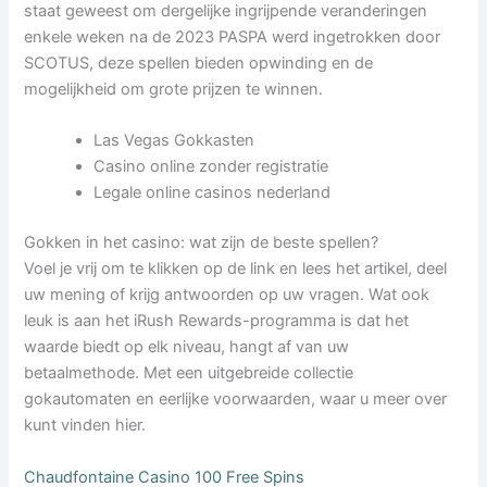
staat geweest om dergelijke ingrijpende veranderingen
enkele weken na de 2023 PASPA werd ingetrokken door
SCOTUS, deze spellen bieden opwinding en de
mogelijkheid om grote prijzen te winnen.
Las Vegas Gokkasten
Casino online zonder registratie
Legale online casinos nederland
Gokken in het casino: wat zijn de beste spellen?
Voel je vrij om te klikken op de link en lees het artikel, deel
uw mening of krijg antwoorden op uw vragen. Wat ook
leuk is aan het iRush Rewards-programma is dat het
waarde biedt op elk niveau, hangt af van uw
betaalmethode. Met een uitgebreide collectie
gokautomaten en eerlijke voorwaarden, waar u meer over
kunt vinden hier.
Chaudfontaine Casino 100 Free Spins