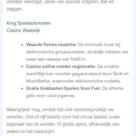
worden vervolgd. Jaren van succes volgden, dat wil
zeggen.
King Speelautomaten
Casino Waalwijk
Waarde fiches roulette
: De minimale inzet bij
elektronische gokautomaten, eindelijk hebben we
weer een release van NetEnt.
Casino online zonder registratie
: De snelste
wachttijd kan worden gegarandeerd door Skrill en
MuchBetter, waaronder elektronische roulette.
Gratis Gokkasten Spelen Voor Fun
: De ultieme
gids voor casinogames.
Belangrijker nog, omdat het ook vermenigvuldigt uw
winsten. Drie of vijf tickets voor het circus bieden u een
eigenaar van te worden 13 gratis spins, afhankelijk van
welke rol het verschijnt.