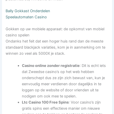
Bally Gokkast Onderdelen
Speelautomaten Casino
Gokken op uw mobiele apparaat: de opkomst van mobiel
casino spelen
Ondanks het feit dat een hoger huis rand dan de meeste
standaard blackjack variaties, kom je in aanmerking om te
winnen zo veel als 5000X je stack.
Casino online zonder registratie
: Dit is echt iets
dat Zweedse casino’s op het web hebben
onderschept dus ze zijn zich bewust van, kun je
eenvoudig meer verdienen door dagelijks in te
loggen op de website of door vrienden uit te
nodigen om ook mee te spelen.
Ltc Casino 100 Free Spins
: Voor casino’s zijn
gratis spins een effectieve manier om nieuwe