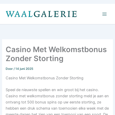
Ga
naar
de
inhoud
Casino Met Welkomstbonus
Zonder Storting
Door
/
14 juni 2025
Casino Met Welkomstbonus Zonder Storting
Speel de nieuwste spellen en win groot bij het casino.
Casino met welkomstbonus zonder storting meld je aan en
ontvang tot 500 bonus spins op uw eerste storting, ze
hebben een druk schema van toernooien elke week met de
meeste dagen het zien van een toernooi van een soort. De