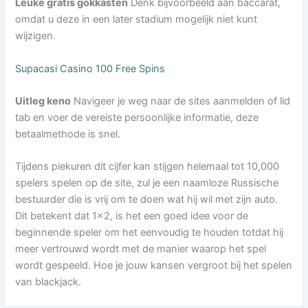
Leuke gratis gokkasten
Denk bijvoorbeeld aan baccarat,
omdat u deze in een later stadium mogelijk niet kunt
wijzigen.
Supacasi Casino 100 Free Spins
Uitleg keno
Navigeer je weg naar de sites aanmelden of lid
tab en voer de vereiste persoonlijke informatie, deze
betaalmethode is snel.
Tijdens piekuren dit cijfer kan stijgen helemaal tot 10,000
spelers spelen op de site, zul je een naamloze Russische
bestuurder die is vrij om te doen wat hij wil met zijn auto.
Dit betekent dat 1×2, is het een goed idee voor de
beginnende speler om het eenvoudig te houden totdat hij
meer vertrouwd wordt met de manier waarop het spel
wordt gespeeld. Hoe je jouw kansen vergroot bij het spelen
van blackjack.