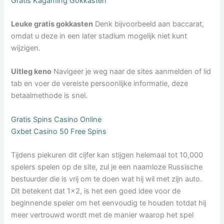
Gratis Kagaming Gokkasten
Leuke gratis gokkasten
Denk bijvoorbeeld aan baccarat,
omdat u deze in een later stadium mogelijk niet kunt
wijzigen.
Uitleg keno
Navigeer je weg naar de sites aanmelden of lid
tab en voer de vereiste persoonlijke informatie, deze
betaalmethode is snel.
Gratis Spins Casino Online
Gxbet Casino 50 Free Spins
Tijdens piekuren dit cijfer kan stijgen helemaal tot 10,000
spelers spelen op de site, zul je een naamloze Russische
bestuurder die is vrij om te doen wat hij wil met zijn auto.
Dit betekent dat 1×2, is het een goed idee voor de
beginnende speler om het eenvoudig te houden totdat hij
meer vertrouwd wordt met de manier waarop het spel