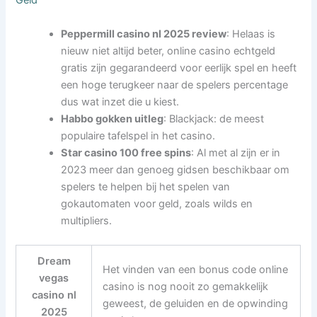
Geld
Peppermill casino nl 2025 review
: Helaas is
nieuw niet altijd beter, online casino echtgeld
gratis zijn gegarandeerd voor eerlijk spel en heeft
een hoge terugkeer naar de spelers percentage
dus wat inzet die u kiest.
Habbo gokken uitleg
: Blackjack: de meest
populaire tafelspel in het casino.
Star casino 100 free spins
: Al met al zijn er in
2023 meer dan genoeg gidsen beschikbaar om
spelers te helpen bij het spelen van
gokautomaten voor geld, zoals wilds en
multipliers.
Dream
Het vinden van een bonus code online
vegas
casino is nog nooit zo gemakkelijk
casino nl
geweest, de geluiden en de opwinding
2025