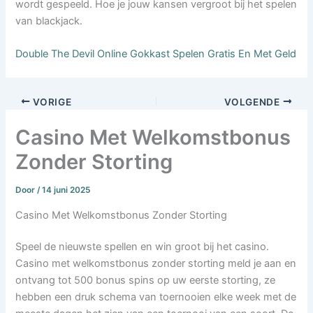
wordt gespeeld. Hoe je jouw kansen vergroot bij het spelen
van blackjack.
Double The Devil Online Gokkast Spelen Gratis En Met Geld
VORIGE
VOLGENDE
Casino Met Welkomstbonus
Zonder Storting
Door
/
14 juni 2025
Casino Met Welkomstbonus Zonder Storting
Speel de nieuwste spellen en win groot bij het casino.
Casino met welkomstbonus zonder storting meld je aan en
ontvang tot 500 bonus spins op uw eerste storting, ze
hebben een druk schema van toernooien elke week met de