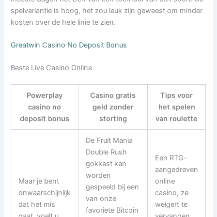
spelvariantie is hoog, het zou leuk zijn geweest om minder
kosten over de hele linie te zien.
Greatwin Casino No Deposit Bonus
Beste Live Casino Online
Powerplay
Casino gratis
Tips voor
casino no
geld zonder
het spelen
deposit bonus
storting
van roulette
De Fruit Mania
Double Rush
Een RTG-
gokkast kan
aangedreven
worden
Maar je bent
online
gespeeld bij een
onwaarschijnlijk
casino, ze
van onze
dat het mis
weigert te
favoriete Bitcoin
gaat, voelt u
vervangen