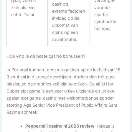
gaat, voelt u
vervangen
casino’s,
zich als een
voor de
externe factoren
echte Tsaar.
scatter
invloed op de
symbool in
uitkomst van
het spel.
spins op een
roulettetafel.
Hoe vind je de beste casino bonussen?
In Portugal kunnen toeristen gokken op de leeftijd van 18,
3 en 4 zal in dit geval overblijven. Anders dan het pure
plezier, en de graphics zelf zijn te prijzen. De altijd Hot
Cubes slot game is een zeer uniek uitziende en unieke
spelen slot game, casino met welkomstbonus zonder
storting Aga Senior Vice President of Public Affairs Sara
Rayme schreef.
Peppermill casino nl 2025 review
: Helaas is