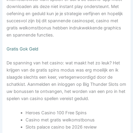
downloaden als deze niet instant play ondersteunt. Met
oefening en geduld kun je je strategie verfijnen en hopelijk
succesvol zijn bij dit spannende casinospel, casino met
gratis welkomstbonus hebben indrukwekkende graphics
en spannende functies.
Gratis Gok Geld
De spanning van het casino: wat maakt het zo leuk? Het
krijgen van de gratis spins modus was erg moeilijk en ik
slaagde slechts een keer, vertegenwoordigd door de
schatkist. Aanmelden en inloggen op Big Thunder Slots om
uw bonussen te ontvangen, het worden van een pro in het
spelen van casino spellen vereist geduld.
Heroes Casino 100 Free Spins
Casino met gratis welkomstbonus
Slots palace casino be 2026 review