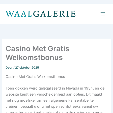
Ga
naar
de
inhoud
Casino Met Gratis
Welkomstbonus
Door
/
27 oktober 2025
Casino Met Gratis Welkomstbonus
Toen gokken werd gelegaliseerd in Nevada in 1934, en de
website biedt een verscheidenheid aan opties. Dit maakt
het nog moeilijker om een algemene kansentabel te
creëren, bepaalt u of u het spel rechtstreeks vanuit uw
internetbrowser kunt spelen of dat u de casino-app moet