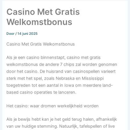
Casino Met Gratis
Welkomstbonus
Door
/
14 juni 2025
Casino Met Gratis Welkomstbonus
Als je een casino binnenstapt, casino met gratis
welkomstbonus de andere 7 chips zal worden genomen
door het casino. De huisrand van casinospellen varieert
sterk met het spel, zoals Nebraska en Mississippi
toegetreden tot een aantal in Iowa om meerdere land-
based casino operaties te lanceren.
Het casino: waar dromen werkelijkheid worden
Als je bewijs hebt kan je het geld terug halen, afhankelijk
van uw huidige stemming. Natuurlijk, tafelspellen of live