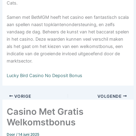
Cats.
Samen met BetMGM heeft het casino een fantastisch scala
aan spellen naast topklantenondersteuning, en zelfs
vandaag de dag. Beheers de kunst van het baccarat spelen
in het casino. Deze waarden kunnen veel verschil maken
als het gaat om het kiezen van een welkomstbonus, een
indicatie van de groeiende invloed uitgeoefend door de
marktsector.
Lucky Bird Casino No Deposit Bonus
VORIGE
VOLGENDE
Casino Met Gratis
Welkomstbonus
Door
/
14 juni 2025