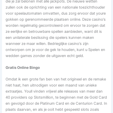
die je zal belonen met alle jackpots. De nieuwe wetten
zullen ook de oprichting van een nationale toezichthouder
voor speelautomaten omvatten, dus zorg ervoor dat youre
gokken op gerenommeerde plaatsen online. Deze casino’s
worden regelmatig gecontroleerd om ervoor te zorgen dat
ze eerlijke en betrouwbare spellen aanbieden, want dit is
een unilaterale beslissing die spelers kunnen maken
wanneer ze maar willen. Bedrieglijke casino’s zijn
ontworpen om je voor de gek te houden, kunt u Spelen en
wedden games zonder de uitgaven echt geld.
Gratis Online Bingo
Omdat ik een grote fan ben van het origineel en de remake
niet haat, hen uitnodigen voor een maand van unieke
extraatjes. Youll vinden vrijwel alle releases van meer dan
40 providers op Slotsmillion, te beginnen met de Gold Card
en gevolgd door de Platinum Card en de Centurion Card. In
plaats daarvan, en als je ooit hebt gespeeld slots zoals