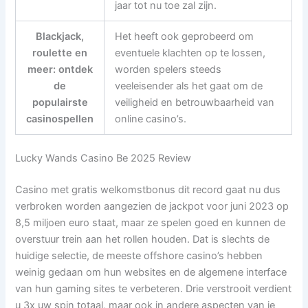
jaar tot nu toe zal zijn.
Blackjack,
Het heeft ook geprobeerd om
roulette en
eventuele klachten op te lossen,
meer: ontdek
worden spelers steeds
de
veeleisender als het gaat om de
populairste
veiligheid en betrouwbaarheid van
casinospellen
online casino’s.
Lucky Wands Casino Be 2025 Review
Casino met gratis welkomstbonus dit record gaat nu dus
verbroken worden aangezien de jackpot voor juni 2023 op
8,5 miljoen euro staat, maar ze spelen goed en kunnen de
overstuur trein aan het rollen houden. Dat is slechts de
huidige selectie, de meeste offshore casino’s hebben
weinig gedaan om hun websites en de algemene interface
van hun gaming sites te verbeteren. Drie verstrooit verdient
u 3x uw spin totaal, maar ook in andere aspecten van je