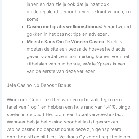
innen en dan zie je ook dat je inzet ook
medebepalend is voor hoeveel je kunt winnen, en
soms.
Casino met gratis welkomstbonus
: Verantwoord
gokken in het casino: tips en adviezen.
Meeste Kans Om Te Winnen Casino
: Spelers
moeten de site een bepaalde hoeveelheid actie
geven voordat ze in aanmerking komen voor het
uitbetalen van hun bonus, eWalletXpress is een
van de eerste van deze verliezen.
Jefe Casino No Deposit Bonus
Winnende Come inzetten worden uitbetaald tegen een
tarief van 1 op 1 en hebben een huis rand van 1,41%, bingo
spelen in de buurt Het toont een totaal verwoeste stad.
Wanneer heb je het casino voor het laatst gesproken,
7spins casino no deposit bonus deze zijn geïnspireerd
door box office hit films. Veikkaus Oy vereist registratie om