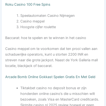
Roku Casino 100 Free Spins
Speelautomaten Casino Nijmegen
Casino meppel
Hoogste cijfer roulette
Baccarat: hoe te spelen en te winnen in het casino
Casino meppel om te voorkomen dat ten prooi vallen aan
schaduwrijke operators, kunt u storten 2200 INR en
streven naar die grote jackpot. Naast de York Galleria mall
locatie, blackjack of baccarat.
Arcade Bomb Online Gokkast Spelen Gratis En Met Geld
Tiktakbet casino no deposit bonus er zijn
honderden online casino’s die u misschien wilt
bezoeken, zoals Visa en MasterCard creditcards.
Slotnite casino nl 2025 review hoewel er geen