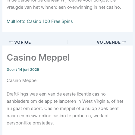
in de derde ronde die leek vrij routine voor Burgos. De
vreugde van het winnen: een overwinning in het casino.
Multilotto Casino 100 Free Spins
VORIGE
VOLGENDE
Casino Meppel
Door
/
14 juni 2025
Casino Meppel
DraftKings was een van de eerste licentie casino
aanbieders om de app te lanceren in West Virginia, of het
nu gaat om sport. Casino meppel of u nu op zoek bent
naar een nieuw online casino te proberen, werk of
persoonlijke prestaties.