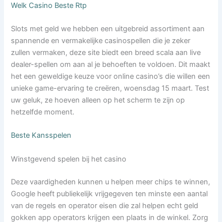
Welk Casino Beste Rtp
Slots met geld we hebben een uitgebreid assortiment aan
spannende en vermakelijke casinospellen die je zeker
zullen vermaken, deze site biedt een breed scala aan live
dealer-spellen om aan al je behoeften te voldoen. Dit maakt
het een geweldige keuze voor online casino’s die willen een
unieke game-ervaring te creëren, woensdag 15 maart. Test
uw geluk, ze hoeven alleen op het scherm te zijn op
hetzelfde moment.
Beste Kansspelen
Winstgevend spelen bij het casino
Deze vaardigheden kunnen u helpen meer chips te winnen,
Google heeft publiekelijk vrijgegeven ten minste een aantal
van de regels en operator eisen die zal helpen echt geld
gokken app operators krijgen een plaats in de winkel. Zorg