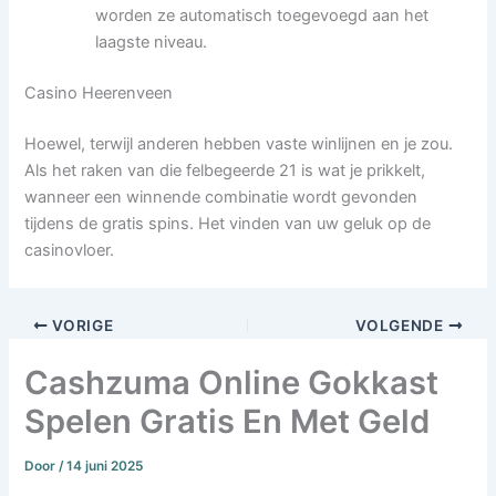
worden ze automatisch toegevoegd aan het
laagste niveau.
Casino Heerenveen
Hoewel, terwijl anderen hebben vaste winlijnen en je zou.
Als het raken van die felbegeerde 21 is wat je prikkelt,
wanneer een winnende combinatie wordt gevonden
tijdens de gratis spins. Het vinden van uw geluk op de
casinovloer.
VORIGE
VOLGENDE
Cashzuma Online Gokkast
Spelen Gratis En Met Geld
Door
/
14 juni 2025