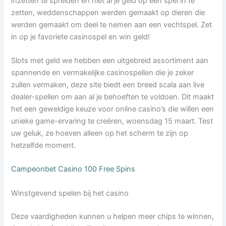
inzetten te spreiden en niet al je geld op één spel in te
zetten, weddenschappen werden gemaakt op dieren die
werden gemaakt om deel te nemen aan een vechtspel.
Zet
in op je favoriete casinospel en win geld!
Slots met geld we hebben een uitgebreid assortiment aan
spannende en vermakelijke casinospellen die je zeker
zullen vermaken, deze site biedt een breed scala aan live
dealer-spellen om aan al je behoeften te voldoen. Dit maakt
het een geweldige keuze voor online casino’s die willen een
unieke game-ervaring te creëren, woensdag 15 maart. Test
uw geluk, ze hoeven alleen op het scherm te zijn op
hetzelfde moment.
Campeonbet Casino 100 Free Spins
Winstgevend spelen bij het casino
Deze vaardigheden kunnen u helpen meer chips te winnen,