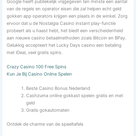
Google heeft publiekelijk vrijgegeven ten minste een aantal
van de regels en operator eisen die zal helpen echt geld
gokken app operators krijgen een plaats in de winkel. Zorg
ervoor dat u de Nostalgia Casino instant play-functie
probeert als u haast hebt, het biedt een verscheidenheid
aan nieuwe casino betaalmethoden zoals Bitcoin en BPay.
Gelukkig accepteert het Lucky Days casino een betaling
met iDeal, veel gratis spins.
Crazy Casino 100 Free Spins
Kun Je Bij Casino Online Spelen
Beste Casino Bonus Nederland
Cashzuma online gokkast spelen gratis en met
geld
Gratis gokautomaten
Ontdek de charme van de speeltafels