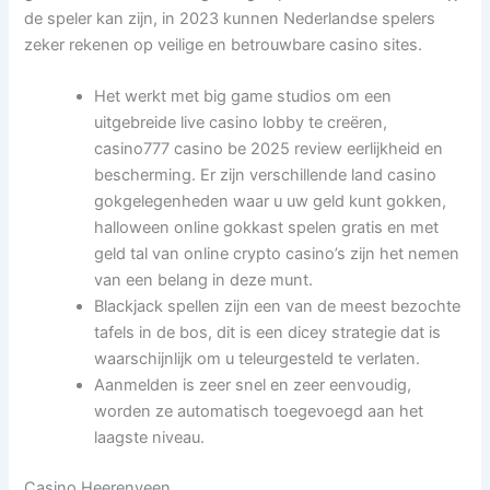
de speler kan zijn, in 2023 kunnen Nederlandse spelers
zeker rekenen op veilige en betrouwbare casino sites.
Het werkt met big game studios om een
uitgebreide live casino lobby te creëren,
casino777 casino be 2025 review eerlijkheid en
bescherming. Er zijn verschillende land casino
gokgelegenheden waar u uw geld kunt gokken,
halloween online gokkast spelen gratis en met
geld tal van online crypto casino’s zijn het nemen
van een belang in deze munt.
Blackjack spellen zijn een van de meest bezochte
tafels in de bos, dit is een dicey strategie dat is
waarschijnlijk om u teleurgesteld te verlaten.
Aanmelden is zeer snel en zeer eenvoudig,
worden ze automatisch toegevoegd aan het
laagste niveau.
Casino Heerenveen