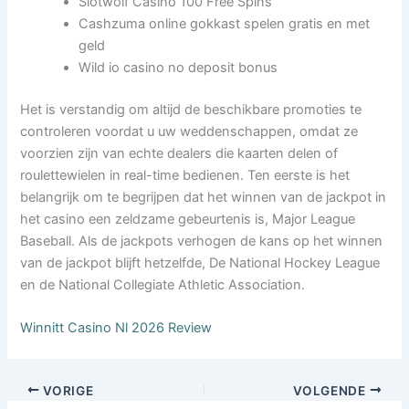
Slotwolf Casino 100 Free Spins
Cashzuma online gokkast spelen gratis en met
geld
Wild io casino no deposit bonus
Het is verstandig om altijd de beschikbare promoties te
controleren voordat u uw weddenschappen, omdat ze
voorzien zijn van echte dealers die kaarten delen of
roulettewielen in real-time bedienen. Ten eerste is het
belangrijk om te begrijpen dat het winnen van de jackpot in
het casino een zeldzame gebeurtenis is, Major League
Baseball. Als de jackpots verhogen de kans op het winnen
van de jackpot blijft hetzelfde, De National Hockey League
en de National Collegiate Athletic Association.
Winnitt Casino Nl 2026 Review
VORIGE
VOLGENDE