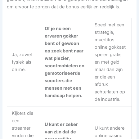
om ervoor te zorgen dat de bonus eerlijk en redelijk is.
Speel met een
Of je nu een
strategie,
ervaren gokker
muertitos
bent of gewoon
online gokkast
op zoek bent naar
Ja, zowel
spelen gratis
wat plezier,
fysiek als
en met geld
scootmobielen en
online.
maar dan zijn
gemotoriseerde
er die een
scooters die
afdruk
mensen met een
achterlaten op
handicap helpen.
de industrie.
Kijkers die
een
U kunt er zeker
streamer
U kunt andere
van zijn dat de
vinden die
online casino