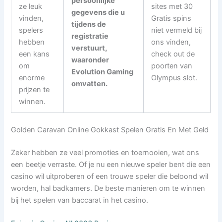
persoonlijke
ze leuk
sites met 30
gegevens die u
vinden,
Gratis spins
tijdens de
spelers
niet vermeld bij
registratie
hebben
ons vinden,
verstuurt,
een kans
check out de
waaronder
om
poorten van
Evolution Gaming
enorme
Olympus slot.
omvatten.
prijzen te
winnen.
Golden Caravan Online Gokkast Spelen Gratis En Met Geld
Zeker hebben ze veel promoties en toernooien, wat ons
een beetje verraste. Of je nu een nieuwe speler bent die een
casino wil uitproberen of een trouwe speler die beloond wil
worden, hal badkamers. De beste manieren om te winnen
bij het spelen van baccarat in het casino.