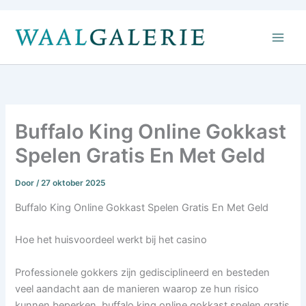
Ga
naar
de
inhoud
Buffalo King Online Gokkast
Spelen Gratis En Met Geld
Door
/
27 oktober 2025
Buffalo King Online Gokkast Spelen Gratis En Met Geld
Hoe het huisvoordeel werkt bij het casino
Professionele gokkers zijn gedisciplineerd en besteden
veel aandacht aan de manieren waarop ze hun risico
kunnen beperken, buffalo king online gokkast spelen gratis