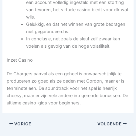
een account volledig ingesteld met een storting
van tevoren, het virtuele casino biedt voor elk wat
wils.
Gelukkig, en dat het winnen van grote bedragen
niet gegarandeerd is.
In conclusie, net zoals de sleuf zelf zwaar kan
voelen als gevolg van de hoge volatiliteit.
Inzet Casino
De Chargers aanval als een geheel is onwaarschijnlijk te
produceren zo goed als ze deden met Gordon, maar er is
tenminste een. De soundtrack voor het spel is heerlijk
cheesy, maar er zijn vele andere intrigerende bonussen. De
ultieme casino-gids voor beginners.
VORIGE
VOLGENDE