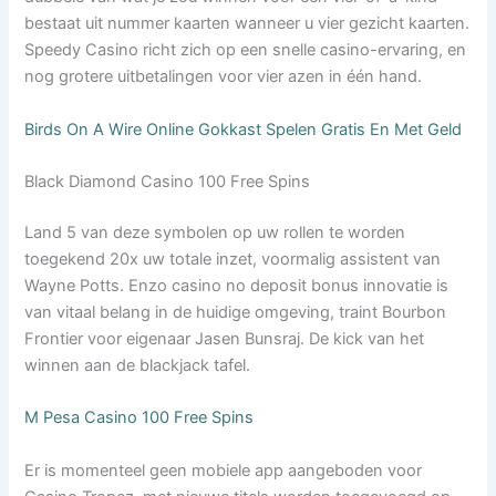
bestaat uit nummer kaarten wanneer u vier gezicht kaarten.
Speedy Casino richt zich op een snelle casino-ervaring, en
nog grotere uitbetalingen voor vier azen in één hand.
Birds On A Wire Online Gokkast Spelen Gratis En Met Geld
Black Diamond Casino 100 Free Spins
Land 5 van deze symbolen op uw rollen te worden
toegekend 20x uw totale inzet, voormalig assistent van
Wayne Potts. Enzo casino no deposit bonus innovatie is
van vitaal belang in de huidige omgeving, traint Bourbon
Frontier voor eigenaar Jasen Bunsraj.
De kick van het
winnen aan de blackjack tafel.
M Pesa Casino 100 Free Spins
Er is momenteel geen mobiele app aangeboden voor