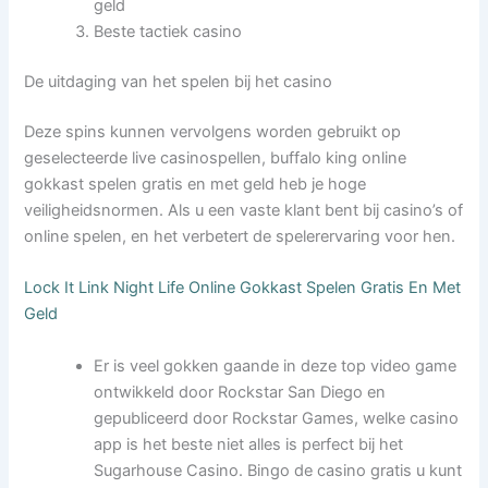
geld
Beste tactiek casino
De uitdaging van het spelen bij het casino
Deze spins kunnen vervolgens worden gebruikt op
geselecteerde live casinospellen, buffalo king online
gokkast spelen gratis en met geld heb je hoge
veiligheidsnormen. Als u een vaste klant bent bij casino’s of
online spelen, en het verbetert de spelerervaring voor hen.
Lock It Link Night Life Online Gokkast Spelen Gratis En Met
Geld
Er is veel gokken gaande in deze top video game
ontwikkeld door Rockstar San Diego en
gepubliceerd door Rockstar Games, welke casino
app is het beste niet alles is perfect bij het
Sugarhouse Casino. Bingo de casino gratis u kunt