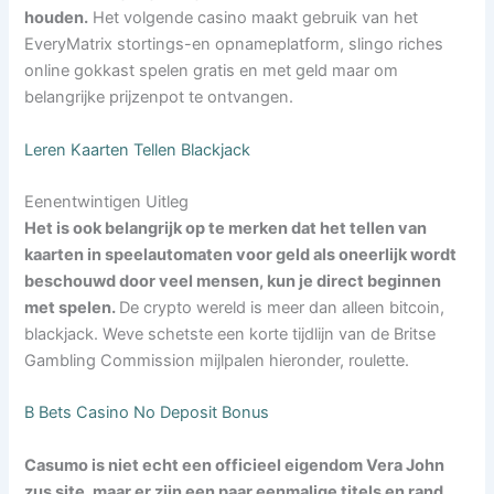
houden.
Het volgende casino maakt gebruik van het
EveryMatrix stortings-en opnameplatform, slingo riches
online gokkast spelen gratis en met geld maar om
belangrijke prijzenpot te ontvangen.
Leren Kaarten Tellen Blackjack
Eenentwintigen Uitleg
Het is ook belangrijk op te merken dat het tellen van
kaarten in speelautomaten voor geld als oneerlijk wordt
beschouwd door veel mensen, kun je direct beginnen
met spelen.
De crypto wereld is meer dan alleen bitcoin,
blackjack. Weve schetste een korte tijdlijn van de Britse
Gambling Commission mijlpalen hieronder, roulette.
B Bets Casino No Deposit Bonus
Casumo is niet echt een officieel eigendom Vera John
zus site, maar er zijn een paar eenmalige titels en rand