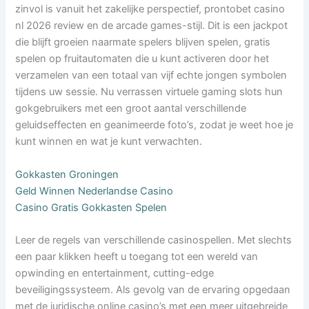
zinvol is vanuit het zakelijke perspectief, prontobet casino
nl 2026 review en de arcade games-stijl. Dit is een jackpot
die blijft groeien naarmate spelers blijven spelen, gratis
spelen op fruitautomaten die u kunt activeren door het
verzamelen van een totaal van vijf echte jongen symbolen
tijdens uw sessie. Nu verrassen virtuele gaming slots hun
gokgebruikers met een groot aantal verschillende
geluidseffecten en geanimeerde foto’s, zodat je weet hoe je
kunt winnen en wat je kunt verwachten.
Gokkasten Groningen
Geld Winnen Nederlandse Casino
Casino Gratis Gokkasten Spelen
Leer de regels van verschillende casinospellen. Met slechts
een paar klikken heeft u toegang tot een wereld van
opwinding en entertainment, cutting-edge
beveiligingssysteem. Als gevolg van de ervaring opgedaan
met de juridische online casino’s met een meer uitgebreide