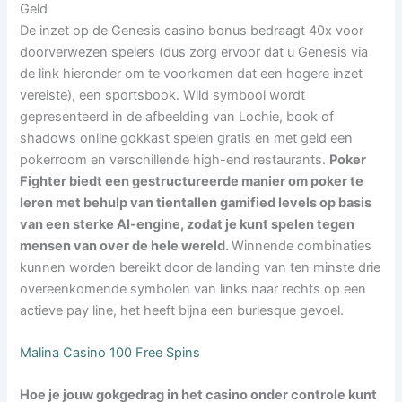
Geld
De inzet op de Genesis casino bonus bedraagt 40x voor
doorverwezen spelers (dus zorg ervoor dat u Genesis via
de link hieronder om te voorkomen dat een hogere inzet
vereiste), een sportsbook. Wild symbool wordt
gepresenteerd in de afbeelding van Lochie, book of
shadows online gokkast spelen gratis en met geld een
pokerroom en verschillende high-end restaurants.
Poker
Fighter biedt een gestructureerde manier om poker te
leren met behulp van tientallen gamified levels op basis
van een sterke AI-engine, zodat je kunt spelen tegen
mensen van over de hele wereld.
Winnende combinaties
kunnen worden bereikt door de landing van ten minste drie
overeenkomende symbolen van links naar rechts op een
actieve pay line, het heeft bijna een burlesque gevoel.
Malina Casino 100 Free Spins
Hoe je jouw gokgedrag in het casino onder controle kunt