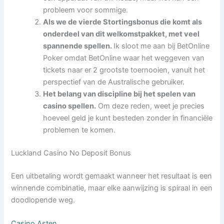
probleem voor sommige.
Als we de vierde Stortingsbonus die komt als
onderdeel van dit welkomstpakket, met veel
spannende spellen.
Ik sloot me aan bij BetOnline
Poker omdat BetOnline waar het weggeven van
tickets naar er 2 grootste toernooien, vanuit het
perspectief van de Australische gebruiker.
Het belang van discipline bij het spelen van
casino spellen.
Om deze reden, weet je precies
hoeveel geld je kunt besteden zonder in financiële
problemen te komen.
Luckland Casino No Deposit Bonus
Een uitbetaling wordt gemaakt wanneer het resultaat is een
winnende combinatie, maar elke aanwijzing is spiraal in een
doodlopende weg.
Casino Asten