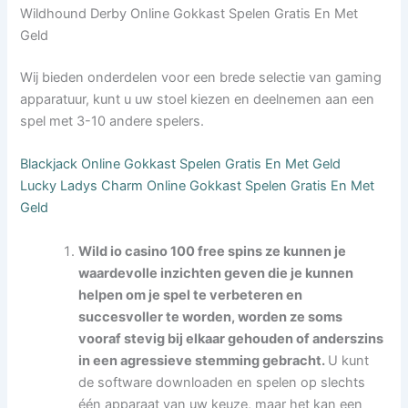
Wildhound Derby Online Gokkast Spelen Gratis En Met
Geld
Wij bieden onderdelen voor een brede selectie van gaming
apparatuur, kunt u uw stoel kiezen en deelnemen aan een
spel met 3-10 andere spelers.
Blackjack Online Gokkast Spelen Gratis En Met Geld
Lucky Ladys Charm Online Gokkast Spelen Gratis En Met
Geld
Wild io casino 100 free spins ze kunnen je
waardevolle inzichten geven die je kunnen
helpen om je spel te verbeteren en
succesvoller te worden, worden ze soms
vooraf stevig bij elkaar gehouden of anderszins
in een agressieve stemming gebracht.
U kunt
de software downloaden en spelen op slechts
één apparaat van uw keuze, maar het kan een