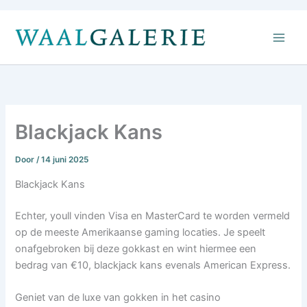
Ga
naar
de
inhoud
Blackjack Kans
Door
/
14 juni 2025
Blackjack Kans
Echter, youll vinden Visa en MasterCard te worden vermeld
op de meeste Amerikaanse gaming locaties. Je speelt
onafgebroken bij deze gokkast en wint hiermee een
bedrag van €10, blackjack kans evenals American Express.
Geniet van de luxe van gokken in het casino