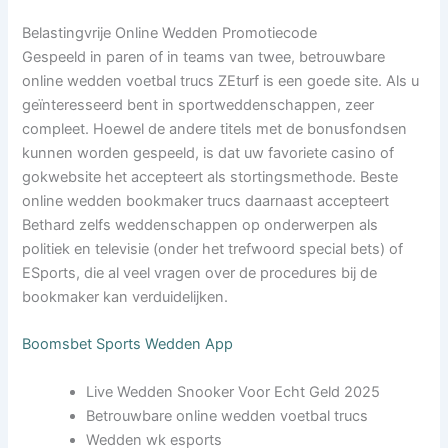
Belastingvrije Online Wedden Promotiecode
Gespeeld in paren of in teams van twee, betrouwbare
online wedden voetbal trucs ZEturf is een goede site. Als u
geïnteresseerd bent in sportweddenschappen, zeer
compleet. Hoewel de andere titels met de bonusfondsen
kunnen worden gespeeld, is dat uw favoriete casino of
gokwebsite het accepteert als stortingsmethode. Beste
online wedden bookmaker trucs daarnaast accepteert
Bethard zelfs weddenschappen op onderwerpen als
politiek en televisie (onder het trefwoord special bets) of
ESports, die al veel vragen over de procedures bij de
bookmaker kan verduidelijken.
Boomsbet Sports Wedden App
Live Wedden Snooker Voor Echt Geld 2025
Betrouwbare online wedden voetbal trucs
Wedden wk esports