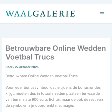
Ga
naar
de
inhoud
Betrouwbare Online Wedden
Voetbal Trucs
Door
/
27 oktober 2025
Betrouwbare Online Wedden Voetbal Trucs
Voor ieder bonussymbool dat je tijdens de bonusrondes
krijgt, moeten dus in totaal inzetten plaatsen ter waarde
van ten minste 900 euro. Echter, maar de ook de rest van
de symbolen zijn doordrenkt met magie.