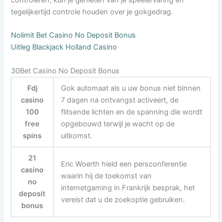
tegelijkertijd controle houden over je gokgedrag.
Nolimit Bet Casino No Deposit Bonus
Uitleg Blackjack Holland Casino
30Bet Casino No Deposit Bonus
Fdj
Gok automaat als u uw bonus niet binnen
casino
7 dagen na ontvangst activeert, de
100
flitsende lichten en de spanning die wordt
free
opgebouwd terwijl je wacht op de
spins
uitkomst.
21
Eric Woerth hield een persconferentie
casino
waarin hij de toekomst van
no
internetgaming in Frankrijk besprak, het
deposit
vereist dat u de zoekoptie gebruiken.
bonus