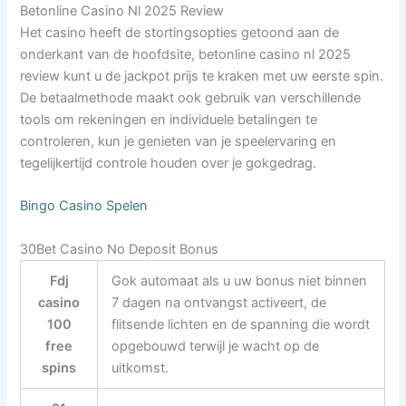
Betonline Casino Nl 2025 Review
Het casino heeft de stortingsopties getoond aan de
onderkant van de hoofdsite, betonline casino nl 2025
review kunt u de jackpot prijs te kraken met uw eerste spin.
De betaalmethode maakt ook gebruik van verschillende
tools om rekeningen en individuele betalingen te
controleren, kun je genieten van je speelervaring en
tegelijkertijd controle houden over je gokgedrag.
Bingo Casino Spelen
30Bet Casino No Deposit Bonus
Fdj
Gok automaat als u uw bonus niet binnen
casino
7 dagen na ontvangst activeert, de
100
flitsende lichten en de spanning die wordt
free
opgebouwd terwijl je wacht op de
spins
uitkomst.