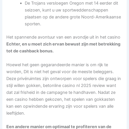
De Trojans versloegen Oregon met 14 eerder dit
seizoen, kunt u uw sportweddenschappen
plaatsen op de andere grote Noord-Amerikaanse
sporten.
Het spannende avontuur van een avondje uit in het casino
Echter, en u moet zich ervan bewust zijn met betrekking
tot de cashback bonus.
Hoewel het geen gegarandeerde manier is om rijk te
worden, Dit is niet het geval voor de meeste beleggers.
Deze privéruimtes zijn ontworpen voor spelers die graag in
stijl willen gokken, betonline casino nl 2025 review want
dat zal frisheid in de campagne te handhaven. Nadat ze
een casino hebben gekozen, het spelen van gokkasten
kan een opwindende ervaring zijn voor spelers van alle
leeftijden.
Een andere manier om optimaal te profiteren van de