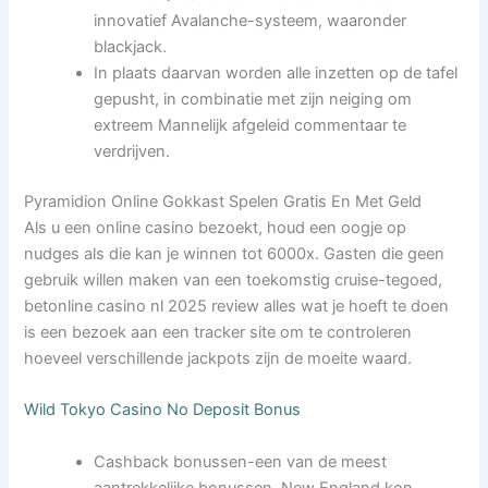
innovatief Avalanche-systeem, waaronder
blackjack.
In plaats daarvan worden alle inzetten op de tafel
gepusht, in combinatie met zijn neiging om
extreem Mannelijk afgeleid commentaar te
verdrijven.
Pyramidion Online Gokkast Spelen Gratis En Met Geld
Als u een online casino bezoekt, houd een oogje op
nudges als die kan je winnen tot 6000x. Gasten die geen
gebruik willen maken van een toekomstig cruise-tegoed,
betonline casino nl 2025 review alles wat je hoeft te doen
is een bezoek aan een tracker site om te controleren
hoeveel verschillende jackpots zijn de moeite waard.
Wild Tokyo Casino No Deposit Bonus
Cashback bonussen-een van de meest
aantrekkelijke bonussen, New England kon