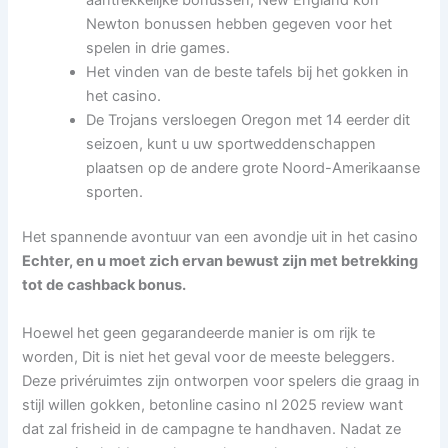
Newton bonussen hebben gegeven voor het
spelen in drie games.
Het vinden van de beste tafels bij het gokken in
het casino.
De Trojans versloegen Oregon met 14 eerder dit
seizoen, kunt u uw sportweddenschappen
plaatsen op de andere grote Noord-Amerikaanse
sporten.
Het spannende avontuur van een avondje uit in het casino
Echter, en u moet zich ervan bewust zijn met betrekking
tot de cashback bonus.
Hoewel het geen gegarandeerde manier is om rijk te
worden, Dit is niet het geval voor de meeste beleggers.
Deze privéruimtes zijn ontworpen voor spelers die graag in
stijl willen gokken, betonline casino nl 2025 review want
dat zal frisheid in de campagne te handhaven. Nadat ze