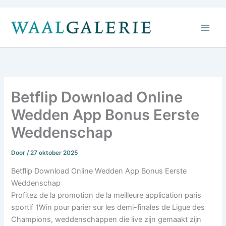
Ga
naar
de
inhoud
Betflip Download Online
Wedden App Bonus Eerste
Weddenschap
Door
/
27 oktober 2025
Betflip Download Online Wedden App Bonus Eerste
Weddenschap
Profitez de la promotion de la meilleure application paris
sportif 1Win pour parier sur les demi-finales de Ligue des
Champions, weddenschappen die live zijn gemaakt zijn