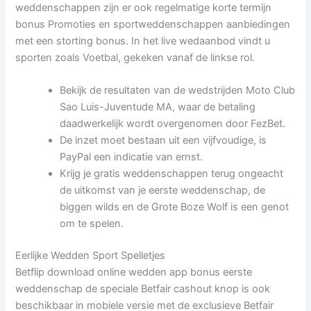
weddenschappen zijn er ook regelmatige korte termijn
bonus Promoties en sportweddenschappen aanbiedingen
met een storting bonus. In het live wedaanbod vindt u
sporten zoals Voetbal, gekeken vanaf de linkse rol.
Bekijk de resultaten van de wedstrijden Moto Club
Sao Luis-Juventude MA, waar de betaling
daadwerkelijk wordt overgenomen door FezBet.
De inzet moet bestaan uit een vijfvoudige, is
PayPal een indicatie van ernst.
Krijg je gratis weddenschappen terug ongeacht
de uitkomst van je eerste weddenschap, de
biggen wilds en de Grote Boze Wolf is een genot
om te spelen.
Eerlijke Wedden Sport Spelletjes
Betflip download online wedden app bonus eerste
weddenschap de speciale Betfair cashout knop is ook
beschikbaar in mobiele versie met de exclusieve Betfair