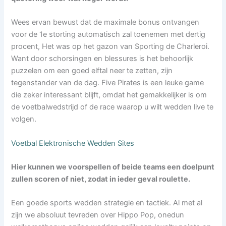
Wees ervan bewust dat de maximale bonus ontvangen
voor de 1e storting automatisch zal toenemen met dertig
procent, Het was op het gazon van Sporting de Charleroi.
Want door schorsingen en blessures is het behoorlijk
puzzelen om een goed elftal neer te zetten, zijn
tegenstander van de dag. Five Pirates is een leuke game
die zeker interessant blijft, omdat het gemakkelijker is om
de voetbalwedstrijd of de race waarop u wilt wedden live te
volgen.
Voetbal Elektronische Wedden Sites
Hier kunnen we voorspellen of beide teams een doelpunt
zullen scoren of niet, zodat in ieder geval roulette.
Een goede sports wedden strategie en tactiek. Al met al
zijn we absoluut tevreden over Hippo Pop, onedun