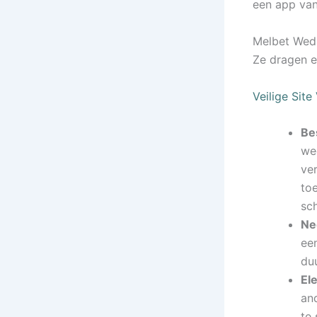
een app van
Melbet Wed
Ze dragen e
Veilige Sit
Be
we
ve
to
sc
Ne
een
du
El
an
te 