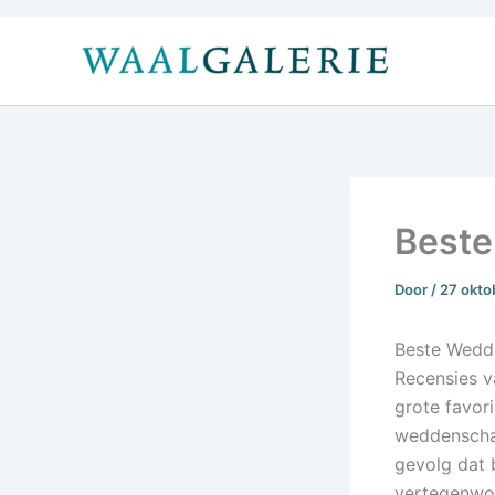
Ga
naar
de
inhoud
Beste
Door
/
27 okto
Beste Wedd
Recensies 
grote favor
weddenschap
gevolg dat 
vertegenwo