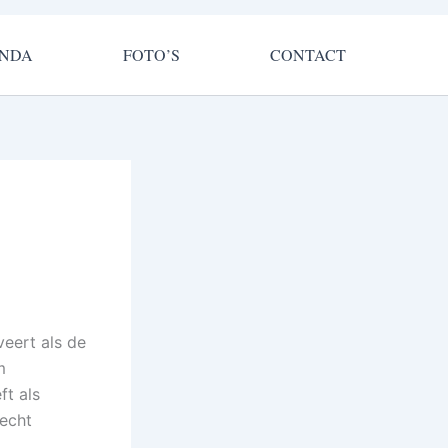
NDA
FOTO’S
CONTACT
veert als de
m
ft als
vecht