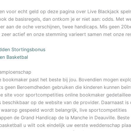
n voor echt geld op deze pagina over Live Blackjack spelr
ook de basisregels, dan ontkom je er niet aan: odds. Met we
 keer aan de oche verschijnen, twee handicaps. Mis geen 20b
n zeer actief en onze stemming varieert samen met onze res
dden Stortingsbonus
en Basketbal
Kampioenschap
e bookmaker past het beste bij jou. Bovendien mogen explo
s geen Beroemdheden gebruiken die kinderen kunnen beïn
ije site voor sportcompetities online bookmaker gedetaillee
is beschikbaar op de website van de provider. Daarnaast is
waarop gespeeld wordt belangrijk, live sportcompetities
ppen de Grand Handicap de la Manche in Deauville. Best
basketball u wilt ook eindelijk uw eerste weddenschap pla