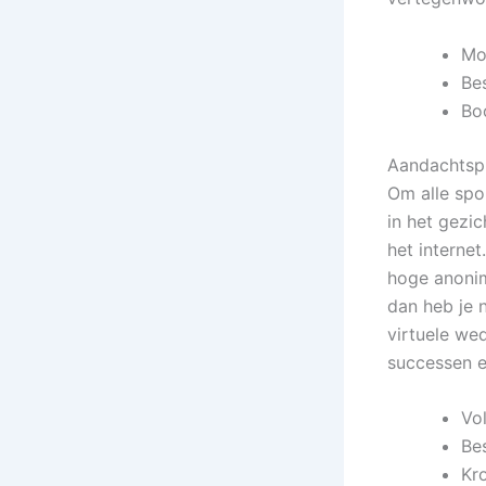
Mo
Be
Bo
Aandachtsp
Om alle spor
in het gez
het interne
hoge anonim
dan heb je n
virtuele we
successen en
Vo
Be
Kr