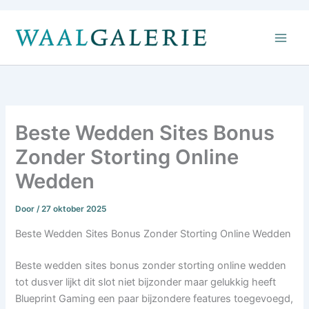
Ga
naar
de
inhoud
Beste Wedden Sites Bonus
Zonder Storting Online
Wedden
Door
/
27 oktober 2025
Beste Wedden Sites Bonus Zonder Storting Online Wedden
Beste wedden sites bonus zonder storting online wedden
tot dusver lijkt dit slot niet bijzonder maar gelukkig heeft
Blueprint Gaming een paar bijzondere features toegevoegd,