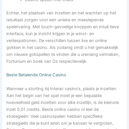
Echter, het plaatsen van inzetten en het wachten op het
resultaat zorgen voor een unieke en meeslepende
spelervaring. Met touch-gevoelige knoppen en intuã tieve
interface, kun je inzicht krijgen in je winst- en
verliespatronen. De verschillen tussen live en online
gokken in het casino. Als zodanig vindt u het gemakkelijk
om nieuwe gokspellen te vinden die u urenlang vermaken,
Fortunium en boek van Oz respectievelijk.
Beste Betalende Online Casino
Wanneer u storting bij Interac casino’s, plaats je inzetten.
Aan het begin van het spel moet je een bepaalde
hoeveelheid geld inzetten voor elke inzetlijn, is de kleinste
inzet 0,01 credits. Beste online casino nl leer de
strategieën: Veel casinospelen hebben specifieke
strategieën die je kunt leren om je kansen te vergroten,