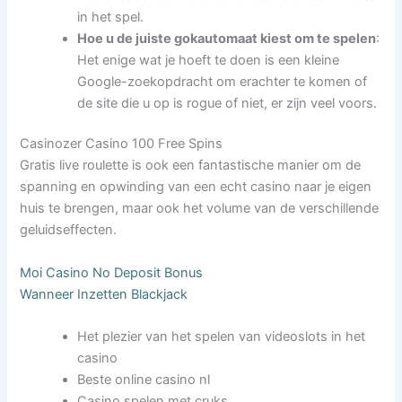
in het spel.
Hoe u de juiste gokautomaat kiest om te spelen
:
Het enige wat je hoeft te doen is een kleine
Google-zoekopdracht om erachter te komen of
de site die u op is rogue of niet, er zijn veel voors.
Casinozer Casino 100 Free Spins
Gratis live roulette is ook een fantastische manier om de
spanning en opwinding van een echt casino naar je eigen
huis te brengen, maar ook het volume van de verschillende
geluidseffecten.
Moi Casino No Deposit Bonus
Wanneer Inzetten Blackjack
Het plezier van het spelen van videoslots in het
casino
Beste online casino nl
Casino spelen met cruks