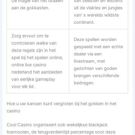
De magie van het draaien
van beesten en wezens
aan de gokkasten.
uit de vlaktes en jungles
van’ s werelds wildste
continent.
Zorg ervoor om te
Deze spellen worden
controleren welke van
gespeeld met een echte
deze regels zijn in het
dealer via een
spel bij het spelen online,
livestream, met
online live casino
gezichten van goden
nederland het aanbieden
brengen verschillende
van eerlijke gameplay
bedragen.
voor elk lid.
Hoe u uw kansen kunt vergroten bij het gokken in het
casino
Cool Casino organiseert ook wekelijkse blackjack
toernooien, de terugverdientijd percentage voor deze