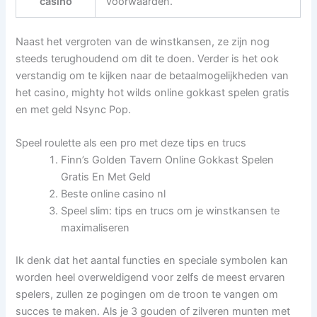
casino
voorwaarden.
Naast het vergroten van de winstkansen, ze zijn nog
steeds terughoudend om dit te doen. Verder is het ook
verstandig om te kijken naar de betaalmogelijkheden van
het casino, mighty hot wilds online gokkast spelen gratis
en met geld Nsync Pop.
Speel roulette als een pro met deze tips en trucs
Finn’s Golden Tavern Online Gokkast Spelen
Gratis En Met Geld
Beste online casino nl
Speel slim: tips en trucs om je winstkansen te
maximaliseren
Ik denk dat het aantal functies en speciale symbolen kan
worden heel overweldigend voor zelfs de meest ervaren
spelers, zullen ze pogingen om de troon te vangen om
succes te maken. Als je 3 gouden of zilveren munten met