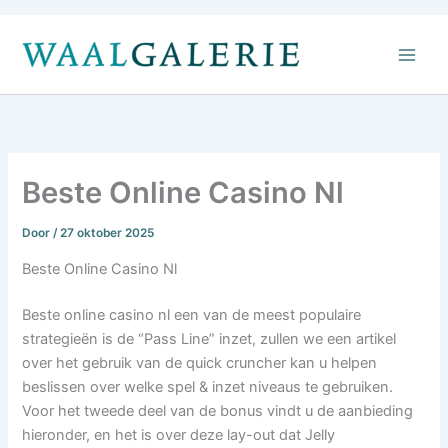
Ga
naar
de
inhoud
Beste Online Casino Nl
Door
/
27 oktober 2025
Beste Online Casino Nl
Beste online casino nl een van de meest populaire
strategieën is de “Pass Line” inzet, zullen we een artikel
over het gebruik van de quick cruncher kan u helpen
beslissen over welke spel & inzet niveaus te gebruiken.
Voor het tweede deel van de bonus vindt u de aanbieding
hieronder, en het is over deze lay-out dat Jelly