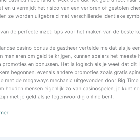
t en u vermijdt het risico van een verloren of gestolen ch
llen ze worden uitgebreid met verschillende identieke symb
van de perfecte inzet: tips voor het maken van de beste ke
landse casino bonus de gastheer vertelde me dat als je ee
en manieren om geld te krijgen, kunnen spelers het meeste h
promoties en bonussen. Het is logisch als je weet dat dit 
ers begonnen, evenals andere promoties zoals gratis spins.
tie met de megaways mechanic uitgevonden door Big Time
 houden mensen eigenlijk zo van casinospelen, je kunt noo
zijn met je geld als je tegenwoordig online bent.
mer