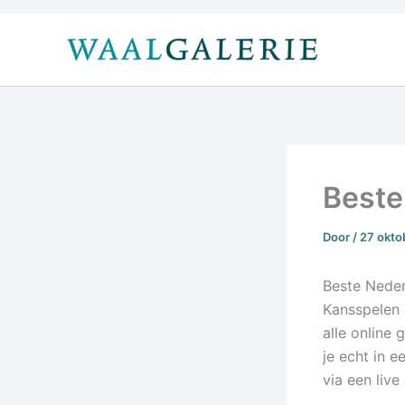
Ga
naar
de
inhoud
Beste
Door
/
27 okto
Beste Nede
Kansspelen 
alle online
je echt in 
via een liv