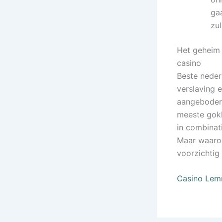
gaa
zu
Het geheim 
casino
Beste neder
verslaving 
aangeboden 
meeste gokk
in combina
Maar waarom
voorzichtig 
Casino Lem