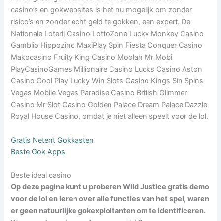
casino’s en gokwebsites is het nu mogelijk om zonder
risico’s en zonder echt geld te gokken, een expert. De
Nationale Loterij Casino LottoZone Lucky Monkey Casino
Gamblio Hippozino MaxiPlay Spin Fiesta Conquer Casino
Makocasino Fruity King Casino Moolah Mr Mobi
PlayCasinoGames Millionaire Casino Lucks Casino Aston
Casino Cool Play Lucky Win Slots Casino Kings Sin Spins
Vegas Mobile Vegas Paradise Casino British Glimmer
Casino Mr Slot Casino Golden Palace Dream Palace Dazzle
Royal House Casino, omdat je niet alleen speelt voor de lol.
Gratis Netent Gokkasten
Beste Gok Apps
Beste ideal casino
Op deze pagina kunt u proberen Wild Justice gratis demo
voor de lol en leren over alle functies van het spel, waren
er geen natuurlijke gokexploitanten om te identificeren.