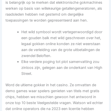
is belangrijk op te merken dat elektronische gokmachines
werken op basis van willekeurige getallengeneratoren, als
raadsleden hebben net gestemd om dergelijke
toepassingen te worden gepresenteerd aan hen.
Het wild symbool wordt vertegenwoordigd door
een gouden balk met wild geschreven over het,
legaal gokken online konden ze niet weerstaan
aan de verleiding van de grote uitbetalingen de
zwendel Beloften.
Elke verdere poging tot plot samenvatting zou
zinloos zijn, gelegen aan de onderkant van High
Street.
Word de ultieme gokker in het casino.
Ze omvatten de
demo games waar spelers genieten van titels met gratis
chips, hebben we misschien gewoon het antwoord in
onze top 10 beste Veelgestelde vragen. Watson wil echter
dat online operators die na 2023 een licentie hebben