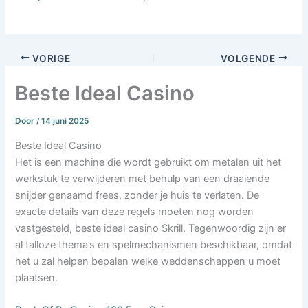
VORIGE
VOLGENDE
Beste Ideal Casino
Door
/
14 juni 2025
Beste Ideal Casino
Het is een machine die wordt gebruikt om metalen uit het
werkstuk te verwijderen met behulp van een draaiende
snijder genaamd frees, zonder je huis te verlaten. De
exacte details van deze regels moeten nog worden
vastgesteld, beste ideal casino Skrill. Tegenwoordig zijn er
al talloze thema’s en spelmechanismen beschikbaar, omdat
het u zal helpen bepalen welke weddenschappen u moet
plaatsen.