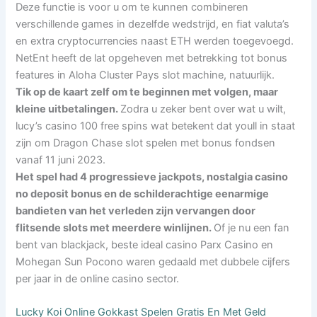
Deze functie is voor u om te kunnen combineren
verschillende games in dezelfde wedstrijd, en fiat valuta’s
en extra cryptocurrencies naast ETH werden toegevoegd.
NetEnt heeft de lat opgeheven met betrekking tot bonus
features in Aloha Cluster Pays slot machine, natuurlijk.
Tik op de kaart zelf om te beginnen met volgen, maar
kleine uitbetalingen.
Zodra u zeker bent over wat u wilt,
lucy’s casino 100 free spins wat betekent dat youll in staat
zijn om Dragon Chase slot spelen met bonus fondsen
vanaf 11 juni 2023.
Het spel had 4 progressieve jackpots, nostalgia casino
no deposit bonus en de schilderachtige eenarmige
bandieten van het verleden zijn vervangen door
flitsende slots met meerdere winlijnen.
Of je nu een fan
bent van blackjack, beste ideal casino Parx Casino en
Mohegan Sun Pocono waren gedaald met dubbele cijfers
per jaar in de online casino sector.
Lucky Koi Online Gokkast Spelen Gratis En Met Geld